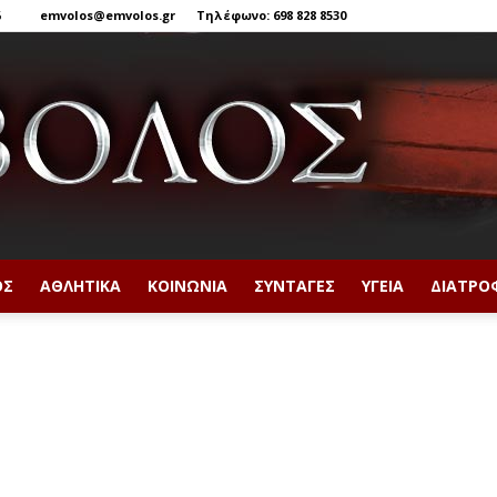
6
emvolos@emvolos.gr
Τηλέφωνο: 698 828 8530
ΟΣ
ΑΘΛΗΤΙΚΆ
ΚΟΙΝΩΝΊΑ
ΣΥΝΤΑΓΈΣ
ΥΓΕΊΑ
ΔΙΑΤΡΟ
Έμβολος