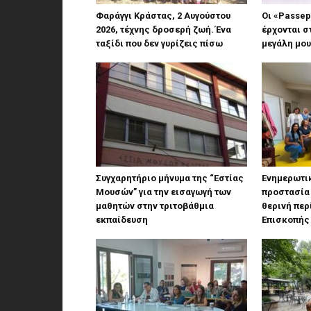
Φαράγγι Κράστας, 2 Αυγούστου
Οι «Passep
2026, τέχνης δροσερή ζωή. Ένα
έρχονται σ
ταξίδι που δεν γυρίζεις πίσω
μεγάλη μου
Συγχαρητήριο μήνυμα της “Εστίας
Ενημερωτικ
Μουσών” για την εισαγωγή των
προστασία 
μαθητών στην τριτοβάθμια
θερινή πε
εκπαίδευση
Επισκοπής