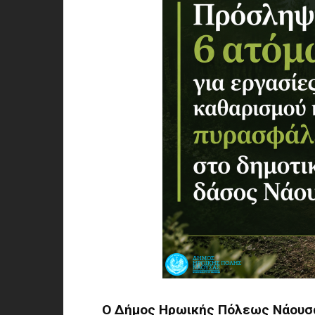
Ο Δήμος Ηρωικής Πόλεως Νάουσα