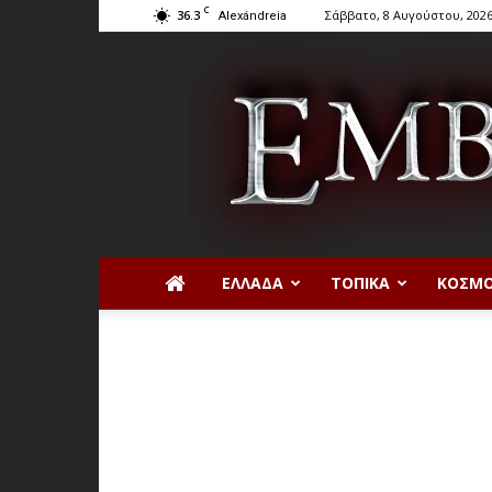
C
36.3
Σάββατο, 8 Αυγούστου, 202
Alexándreia
ΕΛΛΆΔΑ
ΤΟΠΙΚΆ
ΚΌΣΜ