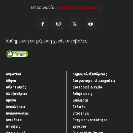
Επικοινωνία:
emvolos@emvolos.gr
Καθημερινή ενημέρωση χωρίς υπερβολές
Αγροτικά
Δήμος Αλεξάνδρειας
Αθήνα
Διαγωνισμοί-Διακηρύξεις
Αθλητισμός
Διατροφή & Υγεία
Αλεξάνδρεια
Εκδηλώσεις
Άμυνα
Εκκλησία
Ανακλήσεις
Ελλάδα
Ανακοινώσεις
Επιστήμη
Ανέκδοτα
Επιχειρηματικότητα
Απόψεις
Εργασία
Αστυνομικά
Ευρωπαϊκή Ένωση