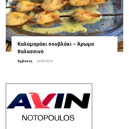
Καλαμαράκι σουβλάκι – Άρωμα
θαλασσινό
Έμβολος
-
06/08/2026