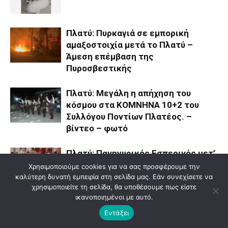
Πλατύ: Πυρκαγιά σε εμπορική
αμαξοστοιχία μετά το Πλατύ –
Άμεση επέμβαση της
Πυροσβεστικής
Πλατύ: Μεγάλη η απήχηση του
κόσμου στα ΚΟΜΝΗΝΑ 10+2 του
Συλλόγου Ποντίων Πλατέος. –
βίντεο – φωτό
Πλατύ: Πανηγυρικός Εσπερινός μετ’
Αρτοκλασίας και Λιτανεία της Ιερής
Χρησιμοποιούμε cookies για να σας προσφέρουμε την
εικόνας Αγίου Παϊσίου – βίντεο –
καλύτερη δυνατή εμπειρία στη σελίδα μας. Εάν συνεχίσετε να
χρησιμοποιείτε τη σελίδα, θα υποθέσουμε πως είστε
φωτό
ικανοποιημένοι με αυτό.
Πλατύ: Έφυγε από τη ζωή η αγαπητή
Εντάξει
μας Αλεξάνδρα Βασιλειάδου του