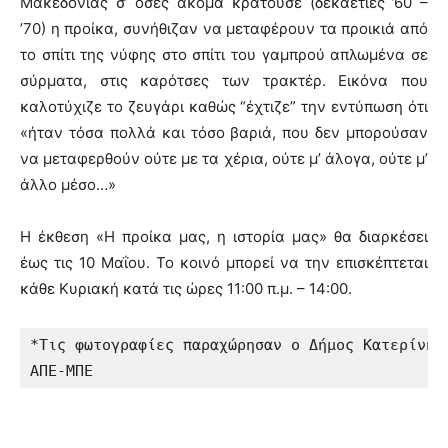
Μακεδονίας σ’ όσες ακόμα κρατούσε (δεκαετίες ’60 –
’70) η προίκα, συνήθιζαν να μεταφέρουν τα προικιά από
το σπίτι της νύφης στο σπίτι του γαμπρού απλωμένα σε
σύρματα, στις καρότσες των τρακτέρ. Εικόνα που
καλοτύχιζε το ζευγάρι καθώς “έχτιζε” την εντύπωση ότι
«ήταν τόσα πολλά και τόσο βαριά, που δεν μπορούσαν
να μεταφερθούν ούτε με τα χέρια, ούτε μ’ άλογα, ούτε μ’
άλλο μέσο…»
Η έκθεση «Η προίκα μας, η ιστορία μας» θα διαρκέσει
έως τις 10 Μαΐου. Το κοινό μπορεί να την επισκέπτεται
κάθε Κυριακή κατά τις ώρες 11:00 π.μ. – 14:00.
*Τις φωτογραφίες παραχώρησαν ο Δήμος Κατερίνης 
ΑΠΕ-ΜΠΕ