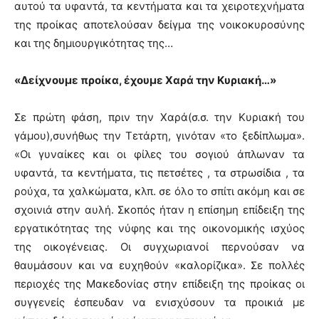
αυτού τα υφαντά, τα κεντήματα και τα χειροτεχνήματα
της προίκας αποτελούσαν δείγμα της νοικοκυροσύνης
και της δημιουργικότητας της…
«Δείχνουμε προίκα, έχουμε Χαρά την Κυριακή…»
Σε πρώτη φάση, πριν την Χαρά(σ.σ. την Κυριακή του
γάμου),συνήθως την Τετάρτη, γινόταν «το ξεδίπλωμα».
«Οι γυναίκες και οι φίλες του σογιού άπλωναν τα
υφαντά, τα κεντήματα, τις πετσέτες , τα στρωσίδια , τα
ρούχα, τα χαλκώματα, κλπ. σε όλο το σπίτι ακόμη και σε
σχοινιά στην αυλή. Σκοπός ήταν η επίσημη επίδειξη της
εργατικότητας της νύφης και της οικονομικής ισχύος
της οικογένειας. Οι συγχωριανοί περνούσαν να
θαυμάσουν και να ευχηθούν «καλορίζικα». Σε πολλές
περιοχές της Μακεδονίας στην επίδειξη της προίκας οι
συγγενείς έσπευδαν να ενισχύσουν τα προικιά με