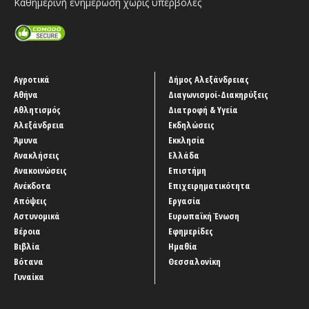
Καθημερινή ενημέρωση χωρίς υπερβολές
Αγροτικά
Δήμος Αλεξάνδρειας
Αθήνα
Διαγωνισμοί-Διακηρύξεις
Αθλητισμός
Διατροφή & Υγεία
Αλεξάνδρεια
Εκδηλώσεις
Άμυνα
Εκκλησία
Ανακλήσεις
Ελλάδα
Ανακοινώσεις
Επιστήμη
Ανέκδοτα
Επιχειρηματικότητα
Απόψεις
Εργασία
Αστυνομικά
Ευρωπαϊκή Ένωση
Βέροια
Εφημερίδες
Βιβλία
Ημαθία
Βότανα
Θεσσαλονίκη
Γυναίκα