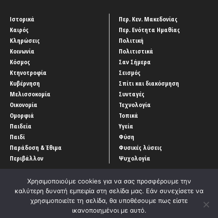
Ιστορικά
Περ. Κεν. Μακεδονίας
Καιρός
Περ. Ενότητα Ημαθίας
Κληρώσεις
Πολιτική
Κοινωνία
Πολιτιστικά
Κόσμος
Σαν Σήμερα
Κτηνοτροφία
Σεισμός
Κυβέρνηση
Σπίτι και διακόσμηση
Μελισσοκομία
Συνταγές
Οικονομία
Τεχνολογία
Ομορφιά
Τοπικά
Παιδεία
Υγεία
Παιδί
Φύση
Παράδοση & Έθιμα
Φυσικές λύσεις
Περιβάλλον
Ψυχολογία
Χρησιμοποιούμε cookies για να σας προσφέρουμε την
καλύτερη δυνατή εμπειρία στη σελίδα μας. Εάν συνεχίσετε να
χρησιμοποιείτε τη σελίδα, θα υποθέσουμε πως είστε
ικανοποιημένοι με αυτό.
Αρχική
‘Οροι χρήσης
Αρχείο Άρθρων
Επικοινωνία