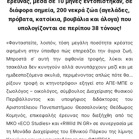
έρευνας, μέσα σε 10 μήνες εντοπίστηκαν, σε
διάφορα σημεία, 200 νεκρά ζώα (αγελάδες,
πρόβατα, κατσίκια, βουβάλια και άλογα) που
υπολογίζονται σε περίπου 38 τόνους!
«Φανταστείτε, λοιπόν, τόση μεγάλη ποσότητα κρέατος
αφημένη στην ύπαιθρο πώς επηρεάζει την άγρια ζωή.
Μπροστά σ’ αυτή την αφθονία τροφής, λύκοι και
τσακάλια δεν κυνηγούν αλλά συνυπάρχουν μαζί και με
ημιδεσποζόμενα σκυλιά, περιμένοντας απλώς πότε θα…
ρίξουν τροφή οι κτηνοτρόφοι» εξηγεί στο ΑΠΕ-ΜΠΕ ο
ζωολόγος – οικολόγος, σύμβουλος Διαχείρισης Φυσικού
Περιβάλλοντος και υποψήφιος διδάκτορας του
Αριστοτέλειου Πανεπιστήμιου Θεσσαλονίκης Θεόδωρος
Κομηνός, επικεφαλής έρευνας που διεξήχθη από τις
ΜΚΟ «ECO Studies» και «RWild IN GR» σε συνεργασία με
τη Μονάδα Διαχείρισης του Εθνικού Πάρκου της λίμνης