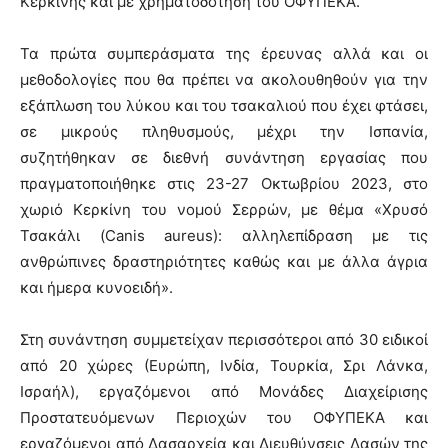
Κερκίνης και με χρηματοδότηση του ΟΦΥΠΕΚΑ.
Τα πρώτα συμπεράσματα της έρευνας αλλά και οι
μεθοδολογίες που θα πρέπει να ακολουθηθούν για την
εξάπλωση του λύκου και του τσακαλιού που έχει φτάσει,
σε μικρούς πληθυσμούς, μέχρι την Ισπανία,
συζητήθηκαν σε διεθνή συνάντηση εργασίας που
πραγματοποιήθηκε στις 23-27 Οκτωβρίου 2023, στο
χωριό Κερκίνη του νομού Σερρών, με θέμα «Χρυσό
Τσακάλι (Canis aureus): αλληλεπίδραση με τις
ανθρώπινες δραστηριότητες καθώς και με άλλα άγρια
και ήμερα κυνοειδή».
Στη συνάντηση συμμετείχαν περισσότεροι από 30 ειδικοί
από 20 χώρες (Ευρώπη, Ινδία, Τουρκία, Σρι Λάνκα,
Ισραήλ), εργαζόμενοι από Μονάδες Διαχείρισης
Προστατευόμενων Περιοχών του ΟΦΥΠΕΚΑ και
εργαζόμενοι από Δασαρχεία και Διευθύνσεις Δασών της