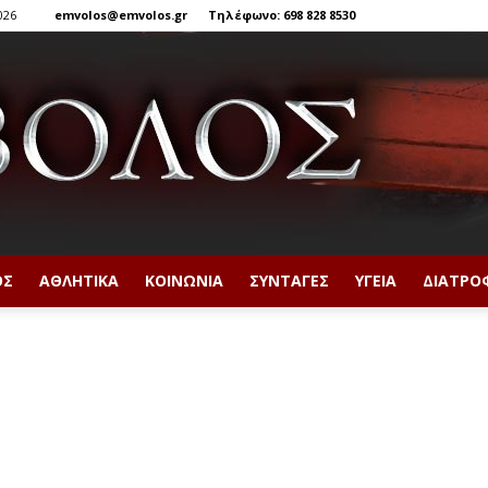
026
emvolos@emvolos.gr
Τηλέφωνο: 698 828 8530
ΟΣ
ΑΘΛΗΤΙΚΆ
ΚΟΙΝΩΝΊΑ
ΣΥΝΤΑΓΈΣ
ΥΓΕΊΑ
ΔΙΑΤΡΟ
Έμβολος