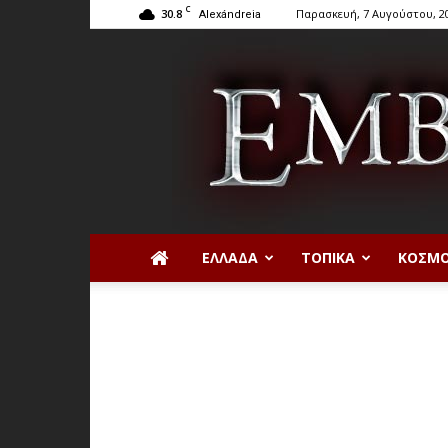
C
30.8
Παρασκευή, 7 Αυγούστου, 2
Alexándreia
ΕΛΛΆΔΑ
ΤΟΠΙΚΆ
ΚΌΣΜ