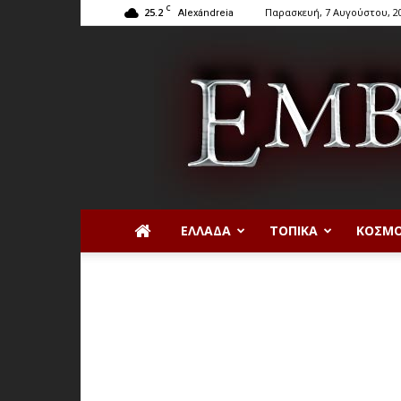
C
25.2
Παρασκευή, 7 Αυγούστου, 2
Alexándreia
ΕΛΛΆΔΑ
ΤΟΠΙΚΆ
ΚΌΣΜ