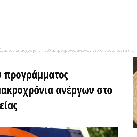
άμματος απασχόλησης 4.000 μακροχρόνια ανέργων στο δημόσιο τομέα της...
ύ προγράμματος
μακροχρόνια ανέργων στο
είας