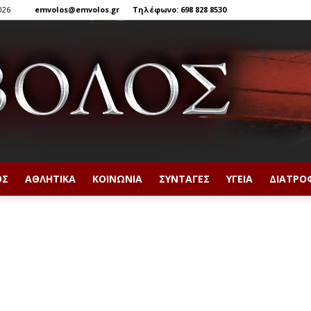
026
emvolos@emvolos.gr
Τηλέφωνο: 698 828 8530
ΟΣ
ΑΘΛΗΤΙΚΆ
ΚΟΙΝΩΝΊΑ
ΣΥΝΤΑΓΈΣ
ΥΓΕΊΑ
ΔΙΑΤΡΟ
Έμβολος