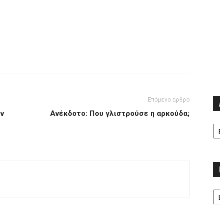
Επόμενο άρθρο
ν
Ανέκδοτο: Που γλιστρούσε η αρκούδα;
Α
Κα