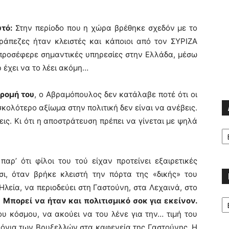
τό:
Στην περίοδο που η χώρα βρέθηκε σχεδόν με το
ράπεζες ήταν κλειστές και κάποιοι από τον ΣΥΡΙΖΑ
 προσέφερε σημαντικές υπηρεσίες στην Ελλάδα, μέσω
 έχει να το λέει ακόμη…
δρομή του
, ο Αβραμόπουλος δεν κατάλαβε ποτέ ότι οι
σκολότερο αξίωμα στην πολιτική δεν είναι να ανέβεις.
εις. Κι ότι η αποστράτευση πρέπει να γίνεται με ψηλά
Α
παρ’ ότι φίλοι του τού είχαν προτείνει εξαιρετικές
σι, όταν βρήκε κλειστή την πόρτα της «δικής» του
 Ηλεία, να περιοδεύει στη Γαστούνη, στα Λεχαινά, στο
Κα
…
Μπορεί να ήταν και πολιτισμικό σοκ για εκείνον.
ου κόσμου, να ακούει να του λένε για την… τιμή του
λόνια των Βρυξελλών στα καφενεία της Γαστούνης. Η