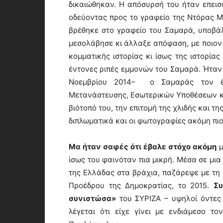
δικαιώθηκαν. Η απόσυρσή του ήταν επεισ
οδεύοντας προς το γραφείο της Ντόρας Μ
βρέθηκε στο γραφείο του Σαμαρά, υποβάλλ
μεσολάβησε κι άλλαξε απόφαση, με ποιον 
κομματικής ιστορίας κι ίσως της ιστορίας
έντονες ριπές εμμονών του Σαμαρά. Ήταν ά
Νοεμβρίου 2014– ο Σαμαράς τον έσ
Μετανάστευσης, Εσωτερικών Υποθέσεων κα
βιότοπό του, την επιτομή της χλιδής και τ
διπλωματικά και οι φωτογραφίες ακόμη πιο
Μα ήταν σαφές ότι έβαλε στόχο ακόμη
μ
ίσως του φαινόταν πια μικρή. Μέσα σε μια
της Ελλάδας στα βράχια, παζάρεψε με τη
Προέδρου της Δημοκρατίας, το 2015.
Συ
συνιστώσα»
του ΣΥΡΙΖΑ – υψηλοί όντες 
λέγεται ότι είχε γίνει με ενδιάμεσο τ