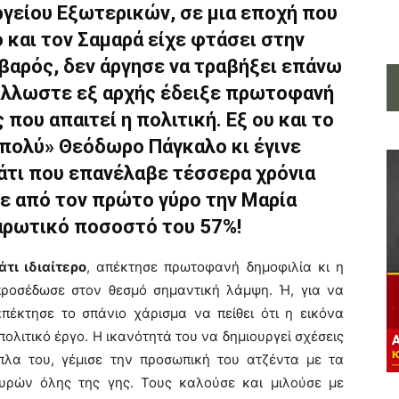
είου Εξωτερικών, σε μια εποχή που
 και τον Σαμαρά είχε φτάσει στην
αρός, δεν άργησε να τραβήξει επάνω
Άλλωστε εξ αρχής έδειξε πρωτοφανή
που απαιτεί η πολιτική. Εξ ου και το
πολύ» Θεόδωρο Πάγκαλο κι έγινε
άτι που επανέλαβε τέσσερα χρόνια
ε από τον πρώτο γύρο την Μαρία
αρωτικό ποσοστό του 57%!
τι ιδιαίτερο
, απέκτησε πρωτοφανή δημοφιλία κι η
 προσέδωσε στον θεσμό σημαντική λάμψη. Ή, για να
απέκτησε το σπάνιο χάρισμα να πείθει ότι η εικόνα
πολιτικό έργο. Η ικανότητά του να δημιουργεί σχέσεις
δίπλα του, γέμισε την προσωπική του ατζέντα με τα
υρών όλης της γης. Τους καλούσε και μιλούσε με