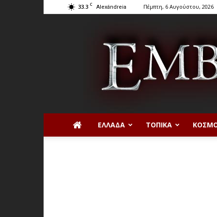
C
33.3
Πέμπτη, 6 Αυγούστου, 2026
Alexándreia
ΕΛΛΆΔΑ
ΤΟΠΙΚΆ
ΚΌΣΜ