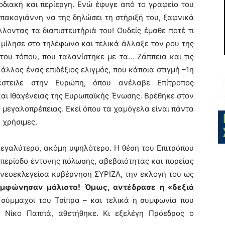
οδιακή και περίεργη. Ενώ έφυγε από το γραφείο του
πακογιάννη να της δηλώσει τη στήριξή του, ξαφνικά
οντας τα διαπιστευτήριά του! Ουδείς έμαθε ποτέ τι
μίλησε στο τηλέφωνο και τελικά άλλαξε τον ρου της
 του τόπου, που ταλανίστηκε με τα… Ζάππεια και τις
λλος ένας επιδέξιος ελιγμός, που κάποια στιγμή –1η
τειλε στην Ευρώπη, όπου ανέλαβε Επίτροπος
ι Ιθαγένειας της Ευρωπαϊκής Ένωσης. Βρέθηκε στον
ης μεγαλοπρέπειας. Εκεί όπου τα χαμόγελα είναι πάντα
 χρήσιμες.
εγαλύτερο, ακόμη υψηλότερο. Η θέση του Επιτρόπου
 περίοδο έντονης πόλωσης, αβεβαιότητας και πορείας
 νεοεκλεγείσα κυβέρνηση ΣΥΡΙΖΑ, την εκλογή του ως
μφώνησαν μάλιστα!
Όμως, αντέδρασε η «δεξιά
σύμμαχοι του Τσίπρα – και τελικά η συμφωνία που
ον Νίκο Παππά, αθετήθηκε. Κι εξελέγη Πρόεδρος ο