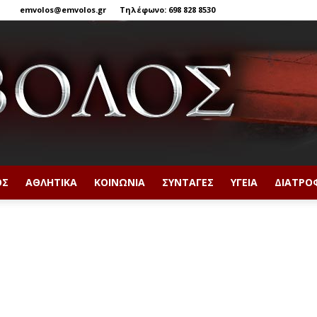
emvolos@emvolos.gr
Τηλέφωνο: 698 828 8530
ΟΣ
ΑΘΛΗΤΙΚΆ
ΚΟΙΝΩΝΊΑ
ΣΥΝΤΑΓΈΣ
ΥΓΕΊΑ
ΔΙΑΤΡΟ
Έμβολος