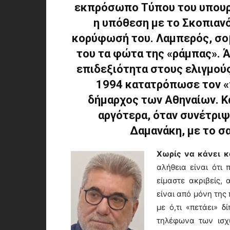
εκπρόσωπο Τύπου του υπουργ
η υπόθεση με το Σκοπιανό
κορύφωσή του. Λαμπερός, σοβ
του τα φώτα της «ράμπας». 
επιδεξιότητα στους ελιγμούς 
1994 κατατρόπωσε τον «
δήμαρχος των Αθηναίων. Κ
αργότερα, όταν συνέτριψ
Δαμανάκη, με το σ
Χωρίς να κάνει κά
αλήθεια είναι ότι
είμαστε ακριβείς, 
είναι από μόνη της 
με ό,τι «πετάει» 
τηλέφωνα των ισχ