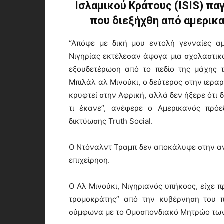
Ισλαμικού Κράτους (ISIS) π
που διεξήχθη από αμερικαν
“Απόψε με δική μου εντολή γενναίες αμ
Νιγηρίας εκτέλεσαν άψογα μια σχολαστικ
εξουδετέρωση από το πεδίο της μάχης 
Μπιλάλ αλ Μινούκι, ο δεύτερος στην ιεραρ
κρυφτεί στην Αφρική, αλλά δεν ήξερε ότι 
τι έκανε”, ανέφερε ο Αμερικανός πρό
δικτύωσης Truth Social.
Ο Ντόναλντ Τραμπ δεν αποκάλυψε στην ανά
επιχείρηση.
Ο Αλ Μινούκι, Νιγηριανός υπήκοος, είχε π
τρομοκράτης” από την κυβέρνηση του 
σύμφωνα με το Ομοσπονδιακό Μητρώο τω