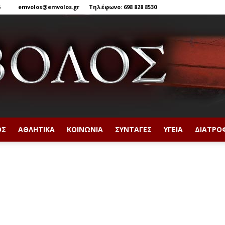
6
emvolos@emvolos.gr
Τηλέφωνο: 698 828 8530
ΟΣ
ΑΘΛΗΤΙΚΆ
ΚΟΙΝΩΝΊΑ
ΣΥΝΤΑΓΈΣ
ΥΓΕΊΑ
ΔΙΑΤΡΟ
Έμβολος