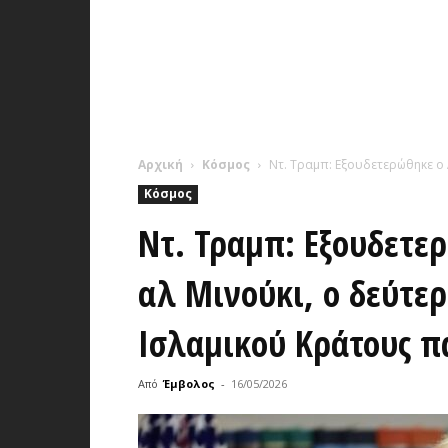
Αρχική
Κόσμος
Ντ. Τραμπ: Εξουδετερώθηκε ο 
Κόσμος
Ντ. Τραμπ: Εξουδετ
αλ Μινούκι, ο δεύτερ
Ισλαμικού Κράτους π
Από
Έμβολος
-
16/05/2026