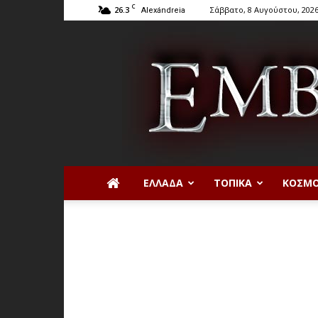
C
26.3
Σάββατο, 8 Αυγούστου, 202
Alexándreia
ΕΛΛΆΔΑ
ΤΟΠΙΚΆ
ΚΌΣΜ