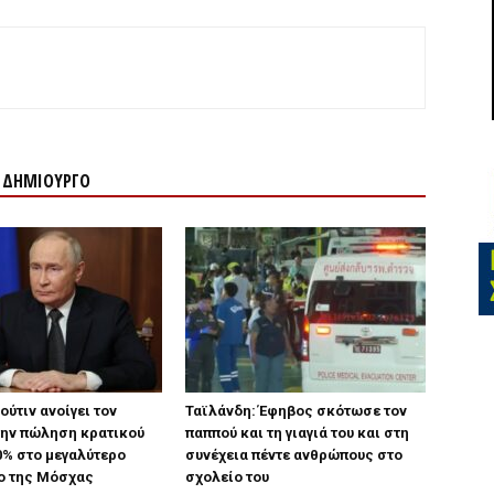
Ν ΔΗΜΙΟΥΡΓΟ
ούτιν ανοίγει τον
Ταϊλάνδη: Έφηβος σκότωσε τον
την πώληση κρατικού
παππού και τη γιαγιά του και στη
0% στο μεγαλύτερο
συνέχεια πέντε ανθρώπους στο
ο της Μόσχας
σχολείο του