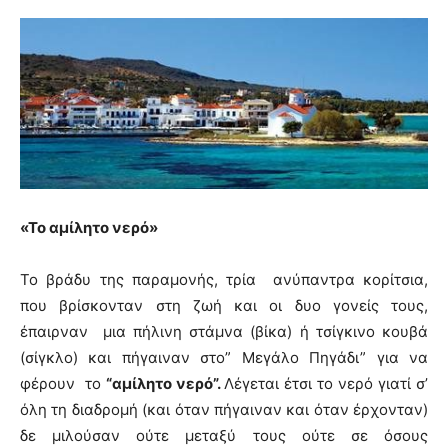
«Το αμίλητο νερό»
Το βράδυ της παραμονής, τρία ανύπαντρα κορίτσια,
που βρίσκονταν στη ζωή και οι δυο γονείς τους,
έπαιρναν μια πήλινη στάμνα (βίκα) ή τσίγκινο κουβά
(σίγκλο) και πήγαιναν στο” Μεγάλο Πηγάδι” για να
φέρουν το
“αμίλητο νερό”.
Λέγεται έτσι το νερό γιατί σ’
όλη τη διαδρομή (και όταν πήγαιναν και όταν έρχονταν)
δε μιλούσαν ούτε μεταξύ τους ούτε σε όσους