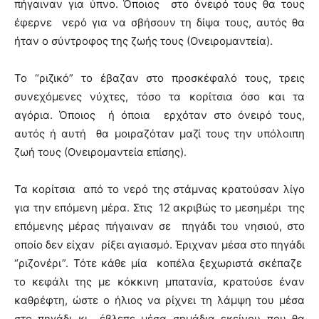
πήγαιναν για ύπνο. Όποιος στο όνειρό τους θα τους
έφερνε νερό για να σβήσουν τη δίψα τους, αυτός θα
ήταν ο σύντροφος της ζωής τους (Ονειρομαντεία).
Το “ριζικό” το έβαζαν στο προσκέφαλό τους, τρεις
συνεχόμενες νύχτες, τόσο τα κορίτσια όσο και τα
αγόρια. Όποιος ή όποια ερχόταν στο όνειρό τους,
αυτός ή αυτή θα μοιραζόταν μαζί τους την υπόλοιπη
ζωή τους (Ονειρομαντεία επίσης).
Τα κορίτσια από το νερό της στάμνας κρατούσαν λίγο
για την επόμενη μέρα. Στις 12 ακριβώς το μεσημέρι της
επόμενης μέρας πήγαιναν σε πηγάδι του νησιού, στο
οποίο δεν είχαν ρίξει αγιασμό. Έριχναν μέσα στο πηγάδι
“ριζονέρι”. Τότε κάθε μία κοπέλα ξεχωριστά σκέπαζε
το κεφάλι της με κόκκινη μπατανία, κρατούσε έναν
καθρέφτη, ώστε ο ήλιος να ρίχνει τη λάμψη του μέσα
στο πηγάδι κι έβλεπε μέσα σημάδια εκείνου που θα