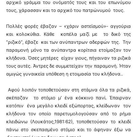
αρχικό γράμμα του ονόματός τους και του επωνύμου
τους, χάρασσαν και το αρχικό του πατρώνυμoύ τους.
Πολλές φορές έβαζαν – «χάριν αστεϊσμού»- αγγούρια
και κολοκύθια. Κάθε κοπέλα μαζί με το δικό της
“ριζικό”, έβαζε και των ανύπαντρων αδερφών της. Την
παραμονή μόνο τα ανύπαντρα κορίτσια ετοίμαζαν τον
κλήδονα. Όσες μητέρες είχαν γιους, πήγαιναν τα ριζικά
τους αυτές. Άντρες δε συμμετείχαν την παραμονή. Ήταν
αμιγώς γυναικεία υπόθεση η ετοιμασία του κλήδονα..
Αφού λοιπόν τοποθετούσαν στη στάμνα όλα τα ριζικά,
σκέπαζαν το στόμιο μ’ ένα κόκκινο πανί. Έπαιρναν
κατόπιν ένα μεγάλο κλειδί εξώπορτας, κλείδωναν τον
κλήδονα τον οποίο παρετυμολογούσαν από το ρήμα
κλειδώνω (Λουκάτος,1981:62), τοποθετούσαν το κλειδί
πάνω στο σκεπασμένο στόμιο και το άφηναν έξω να