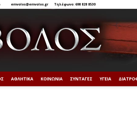
6
emvolos@emvolos.gr
Τηλέφωνο: 698 828 8530
ΟΣ
ΑΘΛΗΤΙΚΆ
ΚΟΙΝΩΝΊΑ
ΣΥΝΤΑΓΈΣ
ΥΓΕΊΑ
ΔΙΑΤΡΟ
Έμβολος