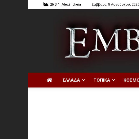
C
26.3
Σάββατο, 8 Αυγούστου, 202
Alexándreia
ΕΛΛΆΔΑ
ΤΟΠΙΚΆ
ΚΌΣΜ