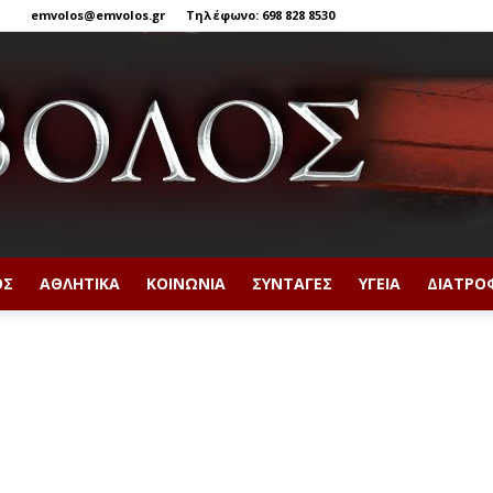
emvolos@emvolos.gr
Τηλέφωνο: 698 828 8530
ΟΣ
ΑΘΛΗΤΙΚΆ
ΚΟΙΝΩΝΊΑ
ΣΥΝΤΑΓΈΣ
ΥΓΕΊΑ
ΔΙΑΤΡΟ
Έμβολος