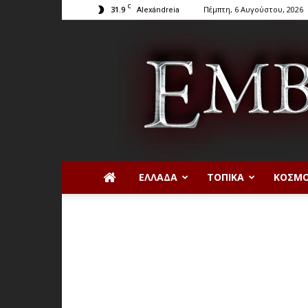
C
31.9
Πέμπτη, 6 Αυγούστου, 2026
Alexándreia
ΕΛΛΆΔΑ
ΤΟΠΙΚΆ
ΚΌΣΜ