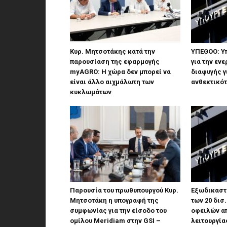
Κυρ. Μητσοτάκης κατά την
ΥΠΕΘΟΟ: Υ
παρουσίαση της εφαρμογής
για την εν
myAGRO: Η χώρα δεν μπορεί να
διαφυγής γ
είναι άλλο αιχμάλωτη των
ανθεκτικό
κυκλωμάτων
Παρουσία του πρωθυπουργού Κυρ.
Εξωδικαστ
Μητσοτάκη η υπογραφή της
των 20 δισ
συμφωνίας για την είσοδο του
οφειλών απ
ομίλου Meridiam στην GSI –
λειτουργία