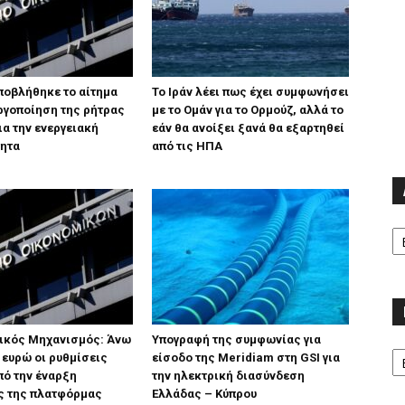
ποβλήθηκε το αίτημα
Το Ιράν λέει πως έχει συμφωνήσει
εργοποίηση της ρήτρας
με το Ομάν για το Ορμούζ, αλλά το
ια την ενεργειακή
εάν θα ανοίξει ξανά θα εξαρτηθεί
τητα
από τις ΗΠΑ
Α
ικός Μηχανισμός: Άνω
Υπογραφή της συμφωνίας για
Κα
. ευρώ οι ρυθμίσεις
είσοδο της Meridiam στη GSI για
ό την έναρξη
την ηλεκτρική διασύνδεση
ς της πλατφόρμας
Ελλάδας – Κύπρου