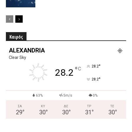
Καιρός
ALEXANDRIA
Clear Sky
°
28.2
°
C
28.2
°
28.2
63%
5m/s
0%
ΣΑ
ΚΥ
ΔΕ
ΤΡ
ΤΕ
29
°
30
°
30
°
31
°
30
°