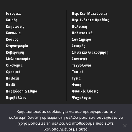
Ιστορικά
Περ. Κεν. Μακεδονίας
Καιρός
Περ. Ενότητα Ημαθίας
Κληρώσεις
Πολιτική
Κοινωνία
Πολιτιστικά
Κόσμος
Σαν Σήμερα
Κτηνοτροφία
Σεισμός
Κυβέρνηση
Σπίτι και διακόσμηση
Μελισσοκομία
Συνταγές
Οικονομία
Τεχνολογία
Ομορφιά
Τοπικά
Παιδεία
Υγεία
Παιδί
Φύση
Παράδοση & Έθιμα
Φυσικές λύσεις
Περιβάλλον
Ψυχολογία
Χρησιμοποιούμε cookies για να σας προσφέρουμε την
καλύτερη δυνατή εμπειρία στη σελίδα μας. Εάν συνεχίσετε να
χρησιμοποιείτε τη σελίδα, θα υποθέσουμε πως είστε
ικανοποιημένοι με αυτό.
Αρχική
‘Οροι χρήσης
Αρχείο Άρθρων
Επικοινωνία