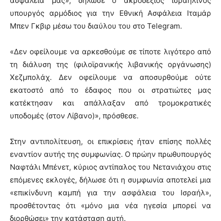
ασφάλειά μας», δήλωσε ο ακροδεξιός ισραηλινός
υπουργός αρμόδιος για την Εθνική Ασφάλεια Ιταμάρ
Μπεν Γκβιρ μέσω του διαύλου του στο Telegram.
«Δεν οφείλουμε να αρκεσθούμε σε τίποτε λιγότερο από
τη διάλυση της (φιλοϊρανικής λιβανικής οργάνωσης)
Χεζμπολάχ. Δεν οφείλουμε να αποσυρθούμε ούτε
εκατοστό από το έδαφος που οι στρατιώτες μας
κατέκτησαν και απάλλαξαν από τρομοκρατικές
υποδομές (στον Λίβανο)», πρόσθεσε.
Στην αντιπολίτευση, οι επικρίσεις ήταν επίσης πολλές
εναντίον αυτής της συμφωνίας. Ο πρώην πρωθυπουργός
Ναφτάλι Μπένετ, κύριος αντίπαλος του Νετανιάχου στις
επόμενες εκλογές, δήλωσε ότι η συμφωνία αποτελεί μια
«επικίνδυνη καμπή για την ασφάλεια του Ισραήλ»,
προσθέτοντας ότι «μόνο μια νέα ηγεσία μπορεί να
διορθώσει» την κατάσταση αυτή.