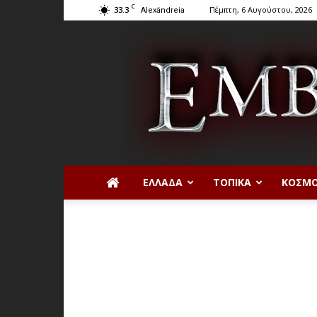
C
33.3
Πέμπτη, 6 Αυγούστου, 2026
Alexándreia
ΕΛΛΆΔΑ
ΤΟΠΙΚΆ
ΚΌΣΜ