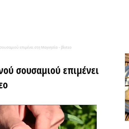
σουσαμιού επιμένει στη Μαγνησία – βίντεο
νού σουσαμιού επιμένει
εο