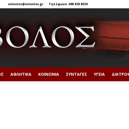
emvolos@emvolos.gr
Τηλέφωνο: 698 828 8530
ΟΣ
ΑΘΛΗΤΙΚΆ
ΚΟΙΝΩΝΊΑ
ΣΥΝΤΑΓΈΣ
ΥΓΕΊΑ
ΔΙΑΤΡΟ
Έμβολος