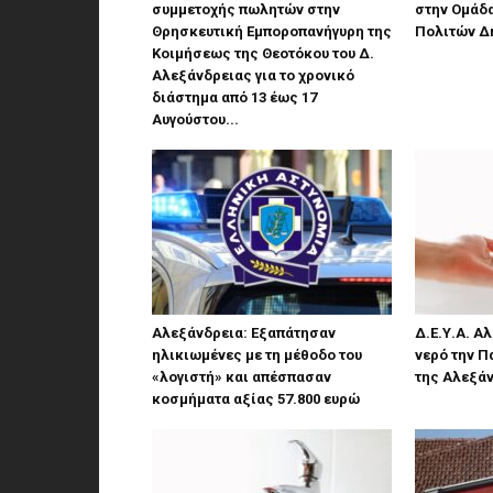
συμμετοχής πωλητών στην
στην Ομάδ
Θρησκευτική Εμποροπανήγυρη της
Πολιτών Δ
Κοιμήσεως της Θεοτόκου του Δ.
Αλεξάνδρειας για το χρονικό
διάστημα από 13 έως 17
Αυγούστου...
Αλεξάνδρεια: Εξαπάτησαν
Δ.Ε.Υ.Α. Α
ηλικιωμένες με τη μέθοδο του
νερό την Π
«λογιστή» και απέσπασαν
της Αλεξά
κοσμήματα αξίας 57.800 ευρώ