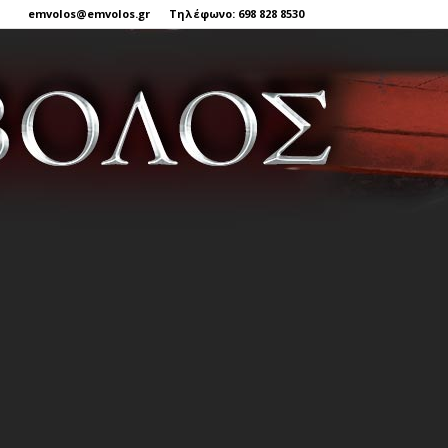
emvolos@emvolos.gr
Τηλέφωνο: 698 828 8530
Έμβολος