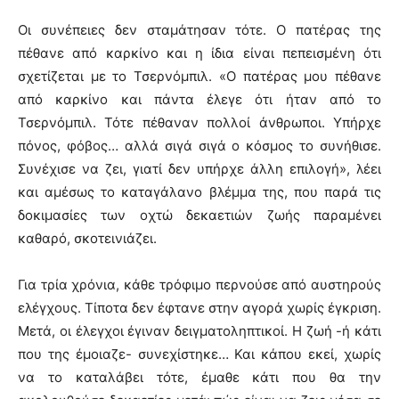
Οι συνέπειες δεν σταμάτησαν τότε. Ο πατέρας της
πέθανε από καρκίνο και η ίδια είναι πεπεισμένη ότι
σχετίζεται με το Τσερνόμπιλ. «Ο πατέρας μου πέθανε
από καρκίνο και πάντα έλεγε ότι ήταν από το
Τσερνόμπιλ. Τότε πέθαναν πολλοί άνθρωποι. Υπήρχε
πόνος, φόβος… αλλά σιγά σιγά ο κόσμος το συνήθισε.
Συνέχισε να ζει, γιατί δεν υπήρχε άλλη επιλογή», λέει
και αμέσως το καταγάλανο βλέμμα της, που παρά τις
δοκιμασίες των οχτώ δεκαετιών ζωής παραμένει
καθαρό, σκοτεινιάζει.
Για τρία χρόνια, κάθε τρόφιμο περνούσε από αυστηρούς
ελέγχους. Τίποτα δεν έφτανε στην αγορά χωρίς έγκριση.
Μετά, οι έλεγχοι έγιναν δειγματοληπτικοί. Η ζωή -ή κάτι
που της έμοιαζε- συνεχίστηκε… Και κάπου εκεί, χωρίς
να το καταλάβει τότε, έμαθε κάτι που θα την