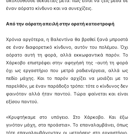
ακολουθούσε δεκαετίες μετά: πώς είναι να ζεις μέσα σε
έναν αόρατο κίνδυνο και να συνεχίζεις.
Από την αόρατη απειλή στην ορατή καταστροφή
Χρόνια αργότερα, η Βαλεντίνα θα βρεθεί ξανά μπροστά
σε έναν διαφορετικό κίνδυνο, αυτόν του πολέμου. Όχι
αόρατο αυτή τη φορά, αλλά εκκωφαντικά παρόν. Το
Χάρκοβο επιστρέφει στην αφηγήσή της -αυτή τη φορά
όχι ως εργαστήριο που μετρά ραδιενέργεια, αλλά ως
πεδίο μάχης. Και το παρόν αρχίζει να μοιάζει με το
παρελθόν, με έναν παράδοξο τρόπο: τότε ο κίνδυνος δεν
φαινόταν αλλά ήταν παντού. Τώρα φαίνεται και είναι
εξίσου παντού.
«Κρυφτήκαμε στο υπόγειο. Στο Χάρκοβο. Και έξω
γινόταν μάχη, στα προάστια». Το επαναλαμβάνει, όπως
τότε επαναλαμβάνονταν οι μετρήσεις στο εργαστήριο.