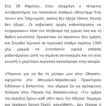
Στις 26 Απριλίου, όταν εξερράγη ο τέταρτος
αντιδραστήρας του πυρηνικού σταθμού «Βλαντίμιρ Ίλιτς
Λένιν» στο Τσερνομπίλ, εκείνη δεν ήξερε τίποτα. Κανείς
δεν ήξερε… Οι σοβιετικές αρχές καθυστέρησαν να
ενημερώσουν τόσο τον πληθυσμό της χώρας όσο και τη
διεθνή κοινότητα. Χρειάστηκε να περάσουν δύο ημέρες
και Σουηδοί τεχνικοί σε πυρηνικό σταθμό περίπου 1.000
χλμ μακριά να εντοπίσουν υψηλά επίπεδα
ραδιενέργειας ώστε να σημάνει συναγερμός και να γίνει
γνωστή η χειρότερη πυρηνική καταστροφή στην Ιστορία.
«Πήγαινα για να δω τη μητέρα μου στην Οδησσό»,
αφηγείται στο Αθηναϊκό-Μακεδονικό Πρακτορείο
Ειδήσεων η Βαλεντίνα, που σήμερα ζει ως πρόσφυγας
πολέμου στην Περαία της Θεσσαλονίκης. «Την ημέρα
της έκρηξης ήμουν καθ’ οδόν προς την Οδησσό. Θυμάμαι
μια περίεργη βροχή-ζεστή, ασυνήθιστη… Δεν ξέραμε τι