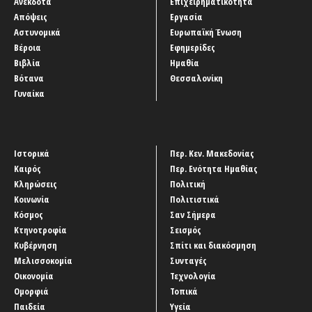
Ανέκδοτα
Επιχειρηματικότητα
Απόψεις
Εργασία
Αστυνομικά
Ευρωπαϊκή Ένωση
Βέροια
Εφημερίδες
Βιβλία
Ημαθία
Βότανα
Θεσσαλονίκη
Γυναίκα
Ιστορικά
Περ. Κεν. Μακεδονίας
Καιρός
Περ. Ενότητα Ημαθίας
Κληρώσεις
Πολιτική
Κοινωνία
Πολιτιστικά
Κόσμος
Σαν Σήμερα
Κτηνοτροφία
Σεισμός
Κυβέρνηση
Σπίτι και διακόσμηση
Μελισσοκομία
Συνταγές
Οικονομία
Τεχνολογία
Ομορφιά
Τοπικά
Παιδεία
Υγεία