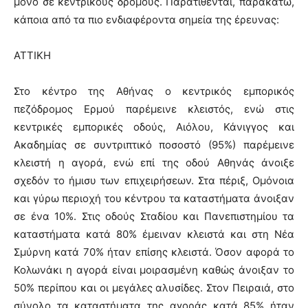
μόνο σε κεντρικούς δρόμους. Παρατίθενται, παρακάτω,
κάποια από τα πιο ενδιαφέροντα σημεία της έρευνας:
ATTIKH
Στο κέντρο της Αθήνας ο κεντρικός εμπορικός
πεζόδρομος Ερμού παρέμεινε κλειστός, ενώ στις
κεντρικές εμπορικές οδούς, Αιόλου, Κάνιγγος και
Ακαδημίας σε συντριπτικό ποσοστό (95%) παρέμεινε
κλειστή η αγορά, ενώ επί της οδού Αθηνάς άνοιξε
σχεδόν το ήμισυ των επιχειρήσεων. Στα πέριξ, Ομόνοια
και γύρω περιοχή του κέντρου τα καταστήματα άνοιξαν
σε ένα 10%. Στις οδούς Σταδίου και Πανεπιστημίου τα
καταστήματα κατά 80% έμειναν κλειστά και στη Νέα
Σμύρνη κατά 70% ήταν επίσης κλειστά. Όσον αφορά το
Κολωνάκι η αγορά είναι μοιρασμένη καθώς άνοιξαν το
50% περίπου και οι μεγάλες αλυσίδες. Στον Πειραιά, στο
σύνολο τα καταστήματα της αγοράς κατά 85% ήταν