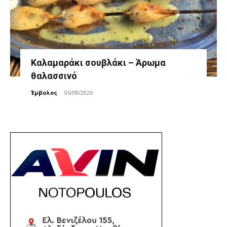
Καλαμαράκι σουβλάκι – Άρωμα
θαλασσινό
Έμβολος
-
06/08/2026