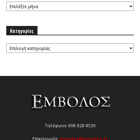
Αρχειοθήκη
Κατηγορίες
Κατηγορίες
Τηλέφωνο 698 828 8530
Επικοινωνία:
emvolos@emvolos.gr