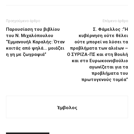
Προηγούμενο άρθρο
Επόμενο άρθρο
Παρουσίαση του βιβλίου
Σ. Φάμελλος :”Η
του Ν. Μιχαλόπουλου
κυβέρνηση ούτε θέλει
“Εμμανουήλ Καραλής: Όταν
ούτε μπορεί να λύσει τα
κοιτάς από ψηλά… μοιάζει
προβλήματα των αλιέων –
η γη με ζωγραφιά”
Ο ΣΥΡΙΖΑ-ΠΣ και στη Βουλή
και στο Ευρωκοινοβούλιο
αγωνίζεται για τα
προβλήματα του
πρωτογενούς τομέα”
Έμβολος