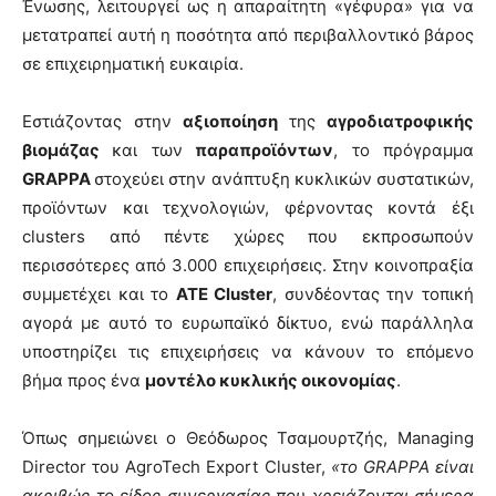
Ένωσης, λειτουργεί ως η απαραίτητη «γέφυρα» για να
μετατραπεί αυτή η ποσότητα από περιβαλλοντικό βάρος
σε επιχειρηματική ευκαιρία.
Εστιάζοντας στην
αξιοποίηση
της
αγροδιατροφικής
βιομάζας
και των
παραπροϊόντων
, το πρόγραμμα
GRAPPA
στοχεύει στην ανάπτυξη κυκλικών συστατικών,
προϊόντων και τεχνολογιών, φέρνοντας κοντά έξι
clusters από πέντε χώρες που εκπροσωπούν
περισσότερες από 3.000 επιχειρήσεις. Στην κοινοπραξία
συμμετέχει και το
ATE Cluster
, συνδέοντας την τοπική
αγορά με αυτό το ευρωπαϊκό δίκτυο, ενώ παράλληλα
υποστηρίζει τις επιχειρήσεις να κάνουν το επόμενο
βήμα προς ένα
μοντέλο κυκλικής οικονομίας
.
Όπως σημειώνει ο Θεόδωρος Τσαμουρτζής, Managing
Director του AgroTech Export Cluster,
«το GRAPPA είναι
ακριβώς το είδος συνεργασίας που χρειάζονται σήμερα