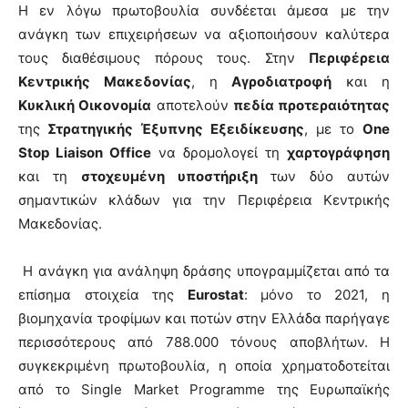
Η εν λόγω πρωτοβουλία συνδέεται άμεσα με την
ανάγκη των επιχειρήσεων να αξιοποιήσουν καλύτερα
τους διαθέσιμους πόρους τους. Στην
Περιφέρεια
Κεντρικής Μακεδονίας
, η
Αγροδιατροφή
και η
Κυκλική Οικονομία
αποτελούν
πεδία προτεραιότητας
της
Στρατηγικής Έξυπνης Εξειδίκευσης
, με το
One
Stop Liaison Office
να δρομολογεί τη
χαρτογράφηση
και τη
στοχευμένη υποστήριξη
των δύο αυτών
σημαντικών κλάδων για την Περιφέρεια Κεντρικής
Μακεδονίας.
Η ανάγκη για ανάληψη δράσης υπογραμμίζεται από τα
επίσημα στοιχεία της
Eurostat
: μόνο το 2021, η
βιομηχανία τροφίμων και ποτών στην Ελλάδα παρήγαγε
περισσότερους από 788.000 τόνους αποβλήτων. Η
συγκεκριμένη πρωτοβουλία, η οποία χρηματοδοτείται
από το Single Market Programme της Ευρωπαϊκής