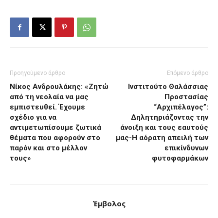
Προηγούμενο άρθρο
Επόμενο άρθρο
Νίκος Ανδρουλάκης: «Ζητώ
Ινστιτούτο Θαλάσσιας
από τη νεολαία να μας
Προστασίας
εμπιστευθεί. Έχουμε
“Αρχιπέλαγος”:
σχέδιο για να
Δηλητηριάζοντας την
αντιμετωπίσουμε ζωτικά
άνοιξη και τους εαυτούς
θέματα που αφορούν στο
μας-Η αόρατη απειλή των
παρόν και στο μέλλον
επικίνδυνων
τους»
φυτοφαρμάκων
Έμβολος