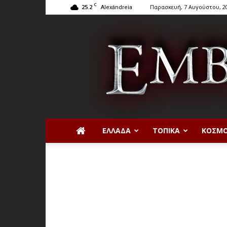
C
25.2
Παρασκευή, 7 Αυγούστου, 2
Alexándreia
ΕΛΛΆΔΑ
ΤΟΠΙΚΆ
ΚΌΣΜ