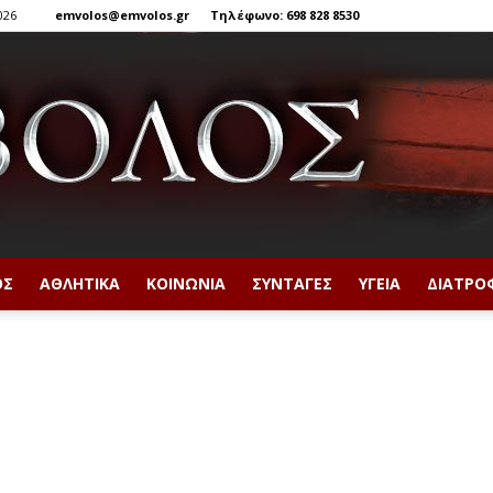
026
emvolos@emvolos.gr
Τηλέφωνο: 698 828 8530
ΟΣ
ΑΘΛΗΤΙΚΆ
ΚΟΙΝΩΝΊΑ
ΣΥΝΤΑΓΈΣ
ΥΓΕΊΑ
ΔΙΑΤΡΟ
Έμβολος