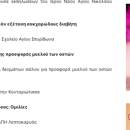
θουσα εκδηλώσεων του Ιερού Ναού Αγίου Νικολάου
εάν εξέταση σακχαρώδους διαβήτη
ό Σχολείο Αγίου Σπυρίδωνα
 της προσφοράς μυελού των οστών
η δειγμάτων σιέλου για προσφορά μυελού των οστών
στην Κονταριώτισσα
σος: Ομιλίες
ΚΑΠΗ Λεπτοκαρυάς