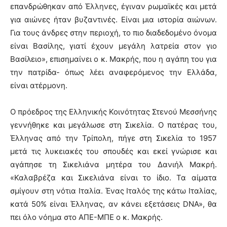
επανδρώθηκαν από Έλληνες, έγιναν ρωμαϊκές και μετά
για αιώνες ήταν βυζαντινές. Είναι μια ιστορία αιώνων.
Για τους άνδρες στην περιοχή, το πιο διαδεδομένο όνομα
είναι Βασίλης, γιατί έχουν μεγάλη λατρεία στον γιο
Βασίλειο», επισημαίνει ο κ. Μακρής, που η αγάπη του για
την πατρίδα- όπως λέει αναφερόμενος την Ελλάδα,
είναι ατέρμονη.
Ο πρόεδρος της Ελληνικής Κοινότητας Στενού Μεσσήνης
γεννήθηκε και μεγάλωσε στη Σικελία. Ο πατέρας του,
Έλληνας από την Τρίπολη, πήγε στη Σικελία το 1957
μετά τις λυκειακές του σπουδές και εκεί γνώρισε και
αγάπησε τη Σικελιάνα μητέρα του Δανιήλ Μακρή.
«Καλαβρέζα και Σικελιάνα είναι το ίδιο. Τα αίματα
σμίγουν στη νότια Ιταλία. Ένας Ιταλός της κάτω Ιταλίας,
κατά 50% είναι Έλληνας, αν κάνει εξετάσεις DNA», θα
πει όλο νόημα στο ΑΠΕ-ΜΠΕ ο κ. Μακρής.