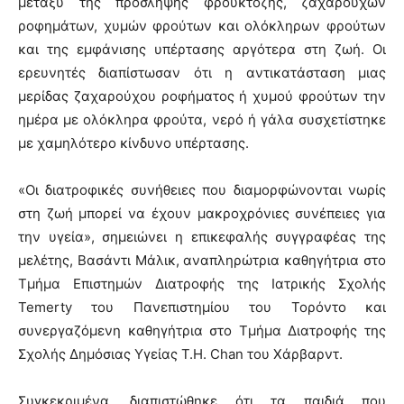
μεταξύ της πρόσληψης φρουκτόζης, ζαχαρούχων
ροφημάτων, χυμών φρούτων και ολόκληρων φρούτων
και της εμφάνισης υπέρτασης αργότερα στη ζωή. Οι
ερευνητές διαπίστωσαν ότι η αντικατάσταση μιας
μερίδας ζαχαρούχου ροφήματος ή χυμού φρούτων την
ημέρα με ολόκληρα φρούτα, νερό ή γάλα συσχετίστηκε
με χαμηλότερο κίνδυνο υπέρτασης.
«Οι διατροφικές συνήθειες που διαμορφώνονται νωρίς
στη ζωή μπορεί να έχουν μακροχρόνιες συνέπειες για
την υγεία», σημειώνει η επικεφαλής συγγραφέας της
μελέτης, Βασάντι Μάλικ, αναπληρώτρια καθηγήτρια στο
Τμήμα Επιστημών Διατροφής της Ιατρικής Σχολής
Temerty του Πανεπιστημίου του Τορόντο και
συνεργαζόμενη καθηγήτρια στο Τμήμα Διατροφής της
Σχολής Δημόσιας Υγείας T.H. Chan του Χάρβαρντ.
Συγκεκριμένα, διαπιστώθηκε ότι τα παιδιά που