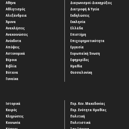
Αθήνα
Διαγωνισμοί-Διακηρύξεις
Αθλητισμός
Διατροφή & Υγεία
Αλεξάνδρεια
Εκδηλώσεις
Άμυνα
Εκκλησία
Ανακλήσεις
Ελλάδα
Ανακοινώσεις
Επιστήμη
Ανέκδοτα
Επιχειρηματικότητα
Απόψεις
Εργασία
Αστυνομικά
Ευρωπαϊκή Ένωση
Βέροια
Εφημερίδες
Βιβλία
Ημαθία
Βότανα
Θεσσαλονίκη
Γυναίκα
Ιστορικά
Περ. Κεν. Μακεδονίας
Καιρός
Περ. Ενότητα Ημαθίας
Κληρώσεις
Πολιτική
Κοινωνία
Πολιτιστικά
Κόσμος
Σαν Σήμερα