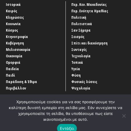
Ιστορικά
Περ. Κεν. Μακεδονίας
Καιρός
Περ. Ενότητα Ημαθίας
Κληρώσεις
Πολιτική
Κοινωνία
Πολιτιστικά
Κόσμος
Σαν Σήμερα
Κτηνοτροφία
Σεισμός
Κυβέρνηση
Σπίτι και διακόσμηση
Μελισσοκομία
Συνταγές
Οικονομία
Τεχνολογία
Ομορφιά
Τοπικά
Παιδεία
Υγεία
Παιδί
Φύση
Παράδοση & Έθιμα
Φυσικές λύσεις
Περιβάλλον
Ψυχολογία
Χρησιμοποιούμε cookies για να σας προσφέρουμε την
καλύτερη δυνατή εμπειρία στη σελίδα μας. Εάν συνεχίσετε να
χρησιμοποιείτε τη σελίδα, θα υποθέσουμε πως είστε
ικανοποιημένοι με αυτό.
Αρχική
‘Οροι χρήσης
Αρχείο Άρθρων
Επικοινωνία
Εντάξει
Developed by
Entercom Technologies