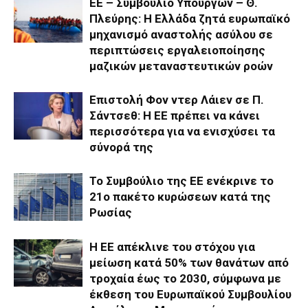
ΕΕ – Συμβούλιο Υπουργών – Θ.
Πλεύρης: Η Ελλάδα ζητά ευρωπαϊκό
μηχανισμό αναστολής ασύλου σε
περιπτώσεις εργαλειοποίησης
μαζικών μεταναστευτικών ροών
Επιστολή Φον ντερ Λάιεν σε Π.
Σάντσεθ: Η ΕΕ πρέπει να κάνει
περισσότερα για να ενισχύσει τα
σύνορά της
Το Συμβούλιο της ΕΕ ενέκρινε το
21ο πακέτο κυρώσεων κατά της
Ρωσίας
Η ΕΕ απέκλινε του στόχου για
μείωση κατά 50% των θανάτων από
τροχαία έως το 2030, σύμφωνα με
έκθεση του Ευρωπαϊκού Συμβουλίου