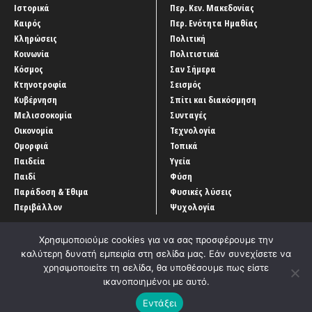
Ιστορικά
Περ. Κεν. Μακεδονίας
Καιρός
Περ. Ενότητα Ημαθίας
Κληρώσεις
Πολιτική
Κοινωνία
Πολιτιστικά
Κόσμος
Σαν Σήμερα
Κτηνοτροφία
Σεισμός
Κυβέρνηση
Σπίτι και διακόσμηση
Μελισσοκομία
Συνταγές
Οικονομία
Τεχνολογία
Ομορφιά
Τοπικά
Παιδεία
Υγεία
Παιδί
Φύση
Παράδοση & Έθιμα
Φυσικές λύσεις
Περιβάλλον
Ψυχολογία
Χρησιμοποιούμε cookies για να σας προσφέρουμε την
καλύτερη δυνατή εμπειρία στη σελίδα μας. Εάν συνεχίσετε να
χρησιμοποιείτε τη σελίδα, θα υποθέσουμε πως είστε
ικανοποιημένοι με αυτό.
Αρχική
‘Οροι χρήσης
Αρχείο Άρθρων
Επικοινωνία
Εντάξει
Developed by
Entercom Technologies