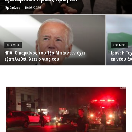
Έμβολος
-
10/08/2026
ΚΌΣΜΟΣ
ΚΌΣΜΟΣ
ΗΠΑ: Ο καρκίνος του Τζο Μπάιντεν έχει
Ιράν: Η Τ
εξαπλωθεί, λέει ο γιος του
εκ νέου ά