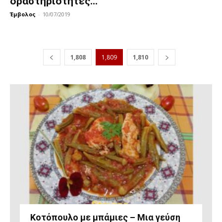
δραστηριότητες...
Έμβολος
-
10/07/2019
1,808
1,809
1,810
Κοτόπουλο με μπάμιες – Μια γεύση