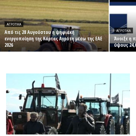
ΑΓΡΟΤΙΚΆ
Από τις 28 Αυγούστου η ψηφιακή
ΑΓΡΟΤΙΚΆ
ενεργοποίηση της Κάρτας Αγρότη μέσω της ΕΑΕ
Άνοιξε η 
2026
ύψους 24,