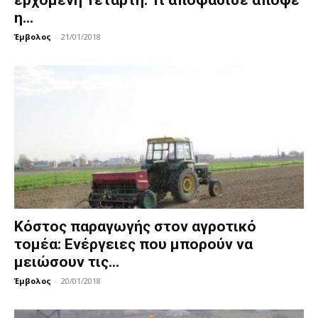
ερχόμενη Τετάρτη. Τι αποφάσισε απόψε
η...
Έμβολος
-
21/01/2018
Κόστος παραγωγής στον αγροτικό
τομέα: Ενέργειες που μπορούν να
μειώσουν τις...
Έμβολος
-
20/01/2018