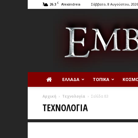
C
26.3
Σάββατο, 8 Αυγούστου, 202
Alexándreia
ΕΛΛΆΔΑ
ΤΟΠΙΚΆ
ΚΌΣΜ
Αρχική
Τεχνολογία
Σελίδα 83
ΤΕΧΝΟΛΟΓΊΑ