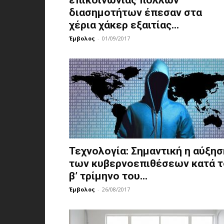
επικοινωνίας πολλών
διασημοτήτων έπεσαν στα
χέρια χάκερ εξαιτίας...
Έμβολος
-
01/09/2017
Τεχνολογία: Σημαντική η αύξησ
των κυβερνοεπιθέσεων κατά τ
β’ τρίμηνο του...
Έμβολος
-
26/08/2017