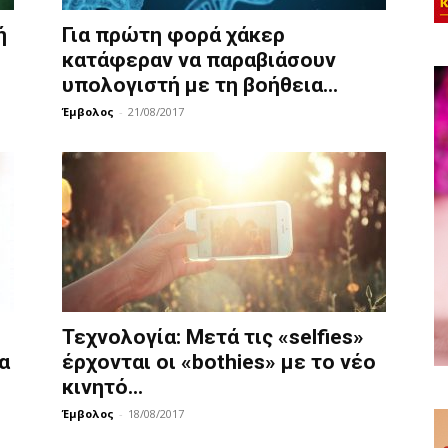
ή
Για πρώτη φορά χάκερ
κατάφεραν να παραβιάσουν
υπολογιστή με τη βοήθεια...
Έμβολος
-
21/08/2017
Τεχνολογία: Μετά τις «selfies»
α
έρχονται οι «bothies» με το νέο
κινητό...
Έμβολος
-
18/08/2017