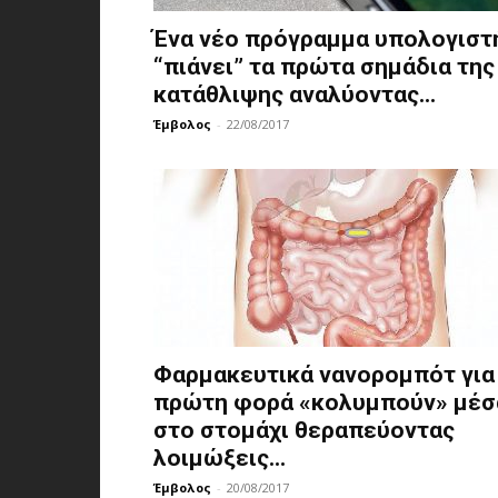
Ένα νέο πρόγραμμα υπολογιστ
“πιάνει” τα πρώτα σημάδια της
κατάθλιψης αναλύοντας...
Έμβολος
-
22/08/2017
Φαρμακευτικά νανορομπότ για
πρώτη φορά «κολυμπούν» μέσ
στο στομάχι θεραπεύοντας
λοιμώξεις...
Έμβολος
-
20/08/2017