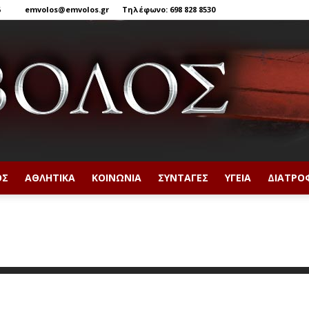
6
emvolos@emvolos.gr
Τηλέφωνο: 698 828 8530
ΟΣ
ΑΘΛΗΤΙΚΆ
ΚΟΙΝΩΝΊΑ
ΣΥΝΤΑΓΈΣ
ΥΓΕΊΑ
ΔΙΑΤΡΟ
Έμβολος