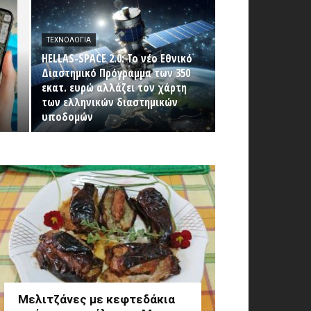
ΤΕΧΝΟΛΟΓΊΑ
HELLAS-SPACE 2.0: Το νέο Εθνικό
Διαστημικό Πρόγραμμα των 350
εκατ. ευρώ αλλάζει τον χάρτη
των ελληνικών διαστημικών
υποδομών
Μελιτζάνες με κεφτεδάκια