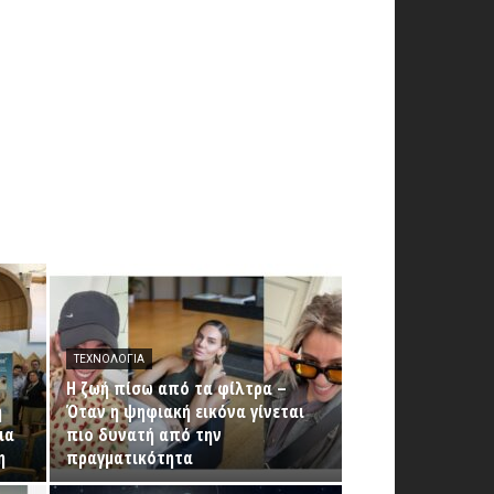
ΤΕΧΝΟΛΟΓΊΑ
Η ζωή πίσω από τα φίλτρα –
ή
Όταν η ψηφιακή εικόνα γίνεται
ια
πιο δυνατή από την
η
πραγματικότητα