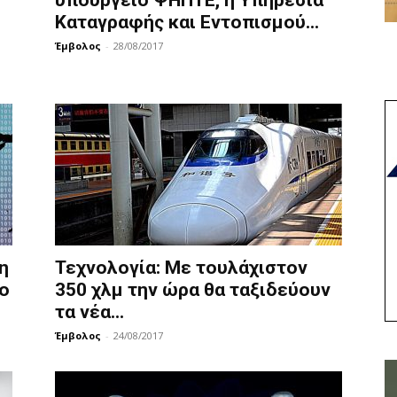
υπουργείο ΨΗΠΤΕ, η Υπηρεσία
Καταγραφής και Εντοπισμού...
Έμβολος
-
28/08/2017
η
Τεχνολογία: Με τουλάχιστον
ο
350 χλμ την ώρα θα ταξιδεύουν
τα νέα...
Έμβολος
-
24/08/2017