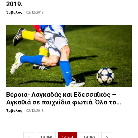
2019.
Έμβολος
-
02/12/2018
Βέροια- Λαγκαδάς και Εδεσσαϊκός –
Αγκαθιά σε παιχνίδια φωτιά. Όλο το...
Έμβολος
-
02/12/2018
14,360
14,361
14,362