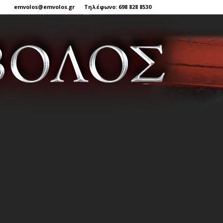
emvolos@emvolos.gr
Τηλέφωνο: 698 828 8530
Έμβολος