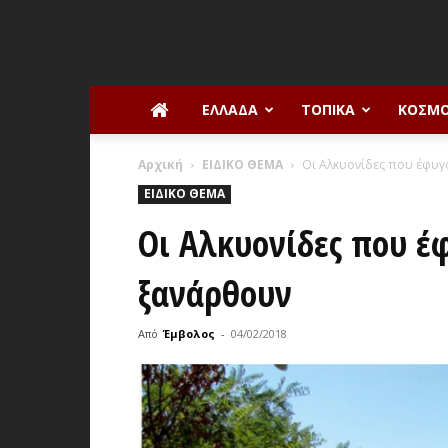
ΕΛΛΆΔΑ
ΤΟΠΙΚΆ
ΚΌΣΜ
Αρχική
ΕΙΔΙΚΟ ΘΕΜΑ
Οι Αλκυονίδες που έφυγ
ΕΙΔΙΚΟ ΘΕΜΑ
Οι Αλκυονίδες που έ
ξανάρθουν
Από
Έμβολος
-
04/02/2018