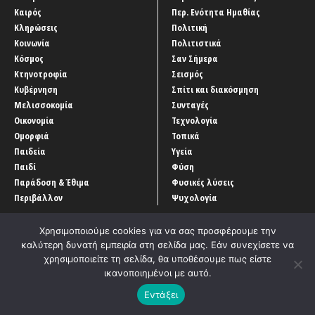
Καιρός
Περ. Ενότητα Ημαθίας
Κληρώσεις
Πολιτική
Κοινωνία
Πολιτιστικά
Κόσμος
Σαν Σήμερα
Κτηνοτροφία
Σεισμός
Κυβέρνηση
Σπίτι και διακόσμηση
Μελισσοκομία
Συνταγές
Οικονομία
Τεχνολογία
Ομορφιά
Τοπικά
Παιδεία
Υγεία
Παιδί
Φύση
Παράδοση & Έθιμα
Φυσικές λύσεις
Περιβάλλον
Ψυχολογία
Χρησιμοποιούμε cookies για να σας προσφέρουμε την
καλύτερη δυνατή εμπειρία στη σελίδα μας. Εάν συνεχίσετε να
χρησιμοποιείτε τη σελίδα, θα υποθέσουμε πως είστε
ικανοποιημένοι με αυτό.
Αρχική
‘Οροι χρήσης
Αρχείο Άρθρων
Επικοινωνία
Εντάξει
Developed by
Entercom Technologies