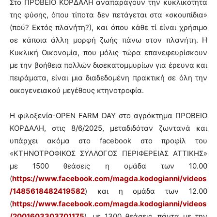
Στο ΠΡΟΒΕΙΟ ΚΟΡΔΑΛΗ αναπαράγουν την κυκλικότητα
της φύσης, όπου τίποτα δεν πετάγεται στα «σκουπίδια»
(πού? Εκτός πλανήτη?), και όπου κάθε τί είναι χρήσιμο
σε κάποια άλλη μορφή ζωής πάνω στον πλανήτη. Η
Κυκλική Οικονομία, που μόλις τώρα επανεφευρίσκουν
με την βοήθεια πολλών δισεκατομμυρίων για έρευνα και
πειράματα, είναι μια διαδεδομένη πρακτική σε όλη την
οικογενειακού μεγέθους κτηνοτροφία.
Η φιλοξενία-OPEN FARM DAY στο αγρόκτημα ΠΡΟΒΕΙΟ
ΚΟΡΔΑΛΗ, στις 8/6/2025, μεταδιδόταν ζωντανά και
υπάρχει ακόμα στο facebook στο προφίλ του
«ΚΤΗΝΟΤΡΟΦΙΚΟΣ ΣΥΛΛΟΓΟΣ ΠΕΡΙΦΕΡΕΙΑΣ ΑΤΤΙΚΗΣ»
με 1500 θεάσεις η ομάδα των 10.00
(
https://www.facebook.com/magda.kodogianni/videos
/1485618482419582
) και η ομάδα των 12.00
(
https://www.facebook.com/magda.kodogianni/videos
/2001603303701175
), με 1300 θεάσεις, πάντα με την