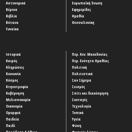
Αστυνομικά
Ευρωπαϊκή Ένωση
Βέροια
Εφημερίδες
Βιβλία
Ημαθία
Βότανα
Θεσσαλονίκη
Γυναίκα
Ιστορικά
Περ. Κεν. Μακεδονίας
Καιρός
Περ. Ενότητα Ημαθίας
Κληρώσεις
Πολιτική
Κοινωνία
Πολιτιστικά
Κόσμος
Σαν Σήμερα
Κτηνοτροφία
Σεισμός
Κυβέρνηση
Σπίτι και διακόσμηση
Μελισσοκομία
Συνταγές
Οικονομία
Τεχνολογία
Ομορφιά
Τοπικά
Παιδεία
Υγεία
Παιδί
Φύση
Παράδοση & Έθιμα
Φυσικές λύσεις