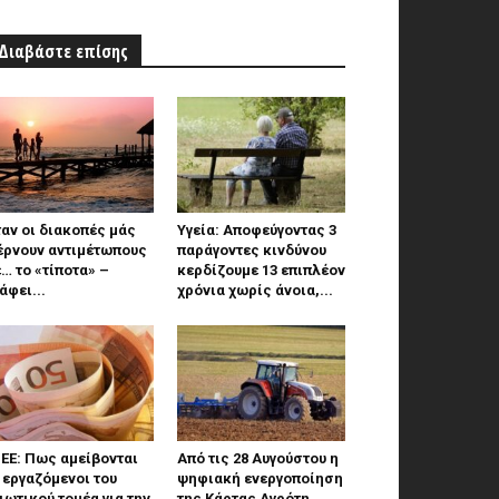
Διαβάστε επίσης
αν οι διακοπές μάς
Υγεία: Αποφεύγοντας 3
έρνουν αντιμέτωπους
παράγοντες κινδύνου
… το «τίποτα» –
κερδίζουμε 13 επιπλέον
άφει...
χρόνια χωρίς άνοια,...
ΕΕ: Πως αμείβονται
Από τις 28 Αυγούστου η
 εργαζόμενοι του
ψηφιακή ενεργοποίηση
ιωτικού τομέα για την
της Κάρτας Αγρότη