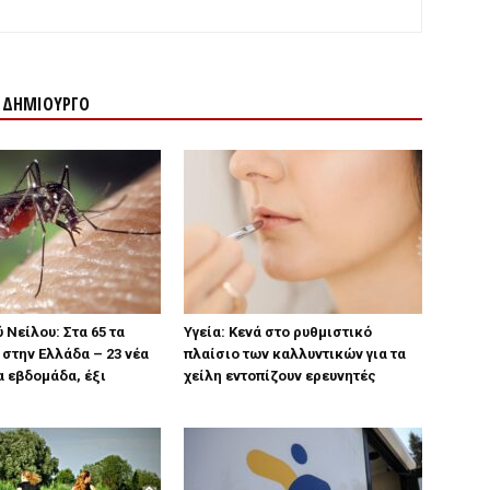
Ν ΔΗΜΙΟΥΡΓΟ
 Νείλου: Στα 65 τα
Υγεία: Κενά στο ρυθμιστικό
στην Ελλάδα – 23 νέα
πλαίσιο των καλλυντικών για τα
α εβδομάδα, έξι
χείλη εντοπίζουν ερευνητές