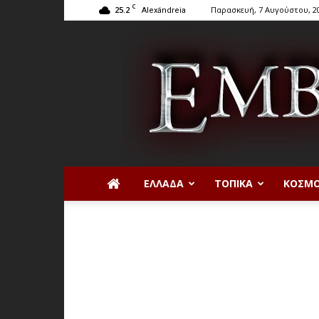
C
25.2
Παρασκευή, 7 Αυγούστου, 2
Alexándreia
ΕΛΛΆΔΑ
ΤΟΠΙΚΆ
ΚΌΣΜ