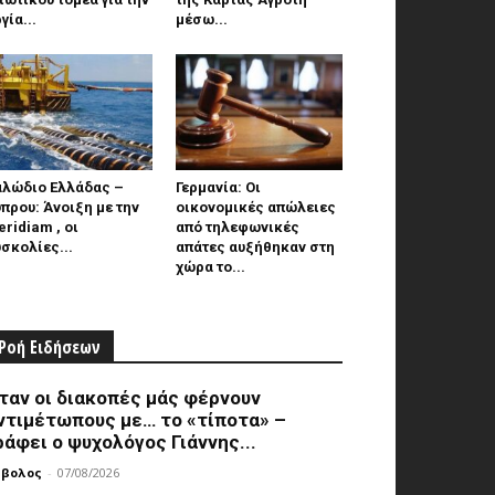
γία...
μέσω...
αλώδιο Ελλάδας –
Γερμανία: Οι
πρου: Άνοιξη με την
οικονομικές απώλειες
ridiam , οι
από τηλεφωνικές
σκολίες...
απάτες αυξήθηκαν στη
χώρα το...
Ροή Ειδήσεων
ταν οι διακοπές μάς φέρνουν
ντιμέτωπους με… το «τίποτα» –
ράφει ο ψυχολόγος Γιάννης...
μβολος
-
07/08/2026