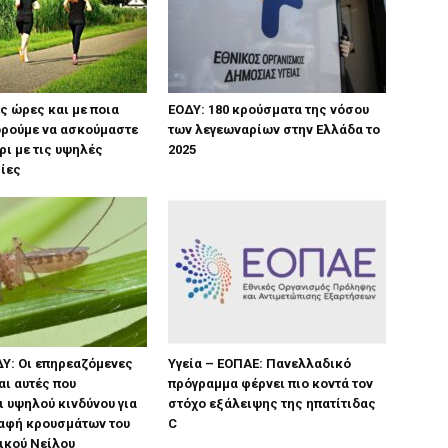
ες ώρες και με ποια
ΕΟΔΥ: 180 κρούσματα της νόσου
ορούμε να ασκούμαστε
των λεγεωναρίων στην Ελλάδα το
ρι με τις υψηλές
2025
ίες
ΔΥ: Οι επηρεαζόμενες
Υγεία – ΕΟΠΑΕ: Πανελλαδικό
αι αυτές που
πρόγραμμα φέρνει πιο κοντά τον
 υψηλού κινδύνου για
στόχο εξάλειψης της ηπατίτιδας
ραφή κρουσμάτων του
C
τικού Νείλου