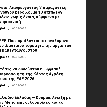
γεία: Αποφεύγοντας 3 παράγοντες
ινδύνου κερδίζουμε 13 επιπλέον
ρόνια χωρίς άνοια, σύμφωνα με
μερικανική...
μβολος
-
07/08/2026
ΣΕΕ: Πως αμείβονται οι εργαζόμενοι
ου ιδιωτικού τομέα για την αργία του
εκαπενταύγουστου
μβολος
-
07/08/2026
πό τις 28 Αυγούστου η ψηφιακή
νεργοποίηση της Κάρτας Αγρότη
έσω της ΕΑΕ 2026
μβολος
-
07/08/2026
αλώδιο Ελλάδας – Κύπρου: Άνοιξη με
ην Meridiam , οι δυσκολίες και το
έλλον...