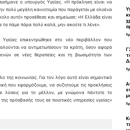
πισήμανε ο υπουργός Υγείας. «Η πρόκληση είναι να
Υ
ην πολύ μεγάλη καινοτομία που παράγεται με ολοένα
κ
κολο αυτό» προσέθεσε και σημείωσε: «Η Ελλάδα είναι
χ
 τα πάμε πάρα πολύ καλά, μην ακούτε τι λένε».
α
Έ
 Υγείας επικεντρώθηκε στο νέο περιβάλλον που
καλούνται να αντιμετωπίσουν τα κράτη, όσον αφορά
Γ
ενών σε νέες θεραπείες και τη βιωσιμότητα των
τ
Δ
Έ
 της κοινωνίας. Για τον λόγο αυτό είναι σημαντικό
Α
ική που εφαρμόζουμε, να συζητούμε τις προκλήσεις
ε
ε λύσεις για το μέλλον, με γνώμονα πάντοτε το
μ
της πρόσβασής τους σε ποιοτικές υπηρεσίες υγείας»
Έ
Κ
τ
μ