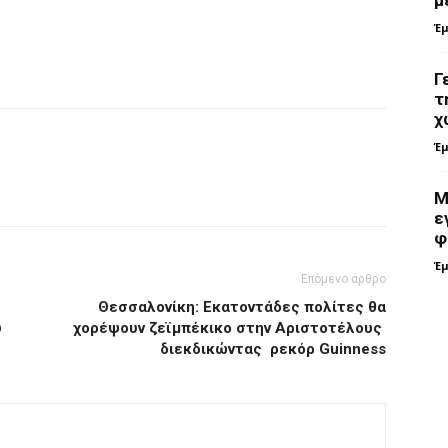
Έ
Γ
τ
χ
Έ
Μ
ε
φ
Έ
Επόμενο άρθρο
Θεσσαλονίκη: Εκατοντάδες πολίτες θα
ύ
χορέψουν ζεϊμπέκικο στην Αριστοτέλους
διεκδικώντας ρεκόρ Guinness