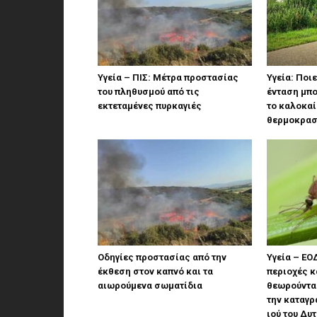
Υγεία – ΠΙΣ: Μέτρα προστασίας
Υγεία: Ποι
του πληθυσμού από τις
ένταση μπ
εκτεταμένες πυρκαγιές
το καλοκαί
θερμοκρασ
Οδηγίες προστασίας από την
Υγεία – ΕΟ
έκθεση στον καπνό και τα
περιοχές κ
αιωρούμενα σωματίδια
θεωρούνται
την καταγ
ιού του Δυ