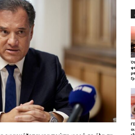
Ότ
φ
με
Γρ
ΓΣ
οι
ιδ