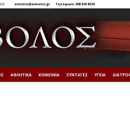
026
emvolos@emvolos.gr
Τηλέφωνο: 698 828 8530
ΟΣ
ΑΘΛΗΤΙΚΆ
ΚΟΙΝΩΝΊΑ
ΣΥΝΤΑΓΈΣ
ΥΓΕΊΑ
ΔΙΑΤΡΟ
Έμβολος