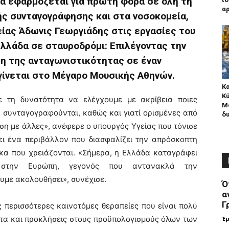
 να εφαρμόζεται για πρώτη φορά σε όλη τη
αρ
ς συνταγογράφησης και στα νοσοκομεία,
ίας Άδωνις Γεωργιάδης στις εργασίες του
Ελλάδα σε σταυροδρόμι: Επιλέγοντας την
ση της ανταγωνιστικότητας σε έναν
γίνεται στο Μέγαρο Μουσικής Αθηνών.
Κ
Κύ
 τη δυνατότητα να ελέγχουμε με ακρίβεια ποιες
Me
ς συνταγογραφούνται, καθώς και γιατί ορισμένες από
δυ
ση με άλλες», ανέφερε ο υπουργός Υγείας που τόνισε
ει ένα περιβάλλον που διασφαλίζει την απρόσκοπτη
α που χρειάζονται. «Σήμερα, η Ελλάδα καταγράφει
ν στην Ευρώπη, γεγονός που αντανακλά την
υμε ακολουθήσει», συνέχισε.
Ό
α
Γ
 περισσότερες καινοτόμες θεραπείες που είναι πολύ
τα και προκλήσεις στους προϋπολογισμούς όλων των
Έ