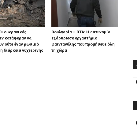
Οι ουκρανικές
Βουλγαρία – ΒΤΑ: Η αστυνομία
εν κατάφεραν να
εξάρθρωσε εργαστήριο
ν ούτε έναν ρωσικό
φαιντανύλης που προμήθευε όλη
η διάρκεια νυχτερινής
τη χώρα
Α
Κα