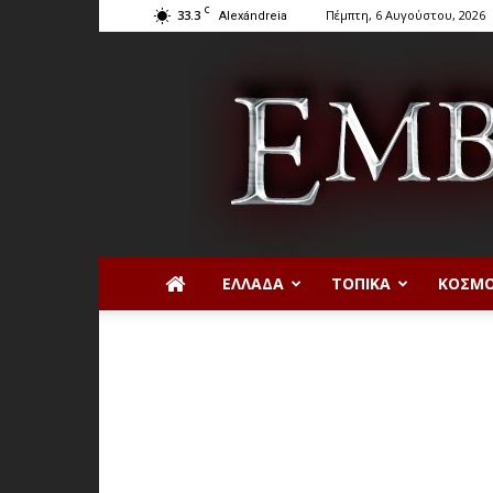
C
33.3
Πέμπτη, 6 Αυγούστου, 2026
Alexándreia
ΕΛΛΆΔΑ
ΤΟΠΙΚΆ
ΚΌΣΜ