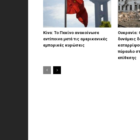
Κίνα: Το Πεκίνο ανακοίνωσε
Ουκρανία: 
αντίποινα μετά τις αμερικανικές
δυνάμεις δ
εμπορικές κυρώσεις
καταρρίψου
πύραυλο στ
επίθεσης