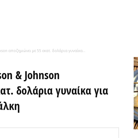
nson αποζημιώνει με 55 εκατ. δολάρια γυναίκα...
son & Johnson
ατ. δολάρια γυναίκα για
άλκη