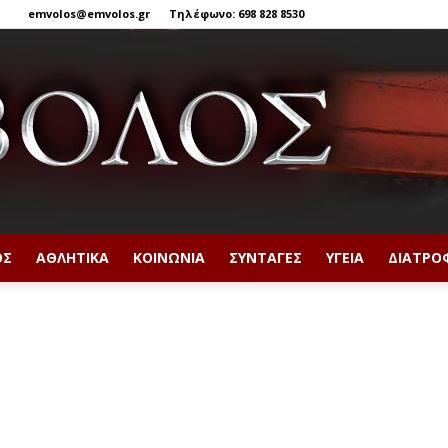
emvolos@emvolos.gr
Τηλέφωνο: 698 828 8530
ΟΣ
ΑΘΛΗΤΙΚΆ
ΚΟΙΝΩΝΊΑ
ΣΥΝΤΑΓΈΣ
ΥΓΕΊΑ
ΔΙΑΤΡΟ
Έμβολος