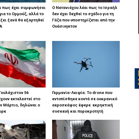
ει πως έχει συμφωνήσει
Ο Νετανιάχου λέει πως το Ισραήλ
για το Ορμούζ, αλλά το
δεν έχει δεχθεί το σχέδιο για τη
ίξει ξανά θα εξαρτηθεί
Γάζα που υποστηρίζεται από την
Α
Ουάσινγκτον
Τουλάχιστον 56
Γερμανία-Λειψία: Το drone που
χουν εκτελεστεί στο
εντοπίσθηκε κοντά σε ουκρανικό
ον Μάρτιο, δηλώνει ο
αεροσκάφος έφερε εκρηκτική
υρκ
συσκευή και πυροκροτητή