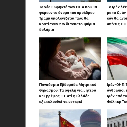
Τα νέα θωρηκτά των ΗΠΑ που θα
Το Ιράν λέ
φέρουν το όνομα του προέδρου
με το Ομάν 
Τραμπ υπολογίζεται πως θα
εάν θα ανο
κοστίσουν 275 δισεκατομμύρια
από τις ΗΠ
δολάρια
Παγκόσμια Εβδομάδα Μητρικού
Ιράν-ΟΗΕ: 
Θηλασμού: Τα οφέλη για μητέρα
άνθρωποι έ
και βρέφος – Γιατί η Ελλάδα
Ιράν από τ
εξακολουθεί να υστερεί
Φόλκερ Το