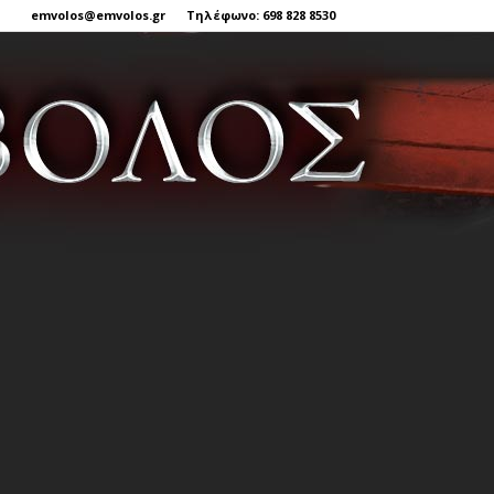
emvolos@emvolos.gr
Τηλέφωνο: 698 828 8530
Έμβολος