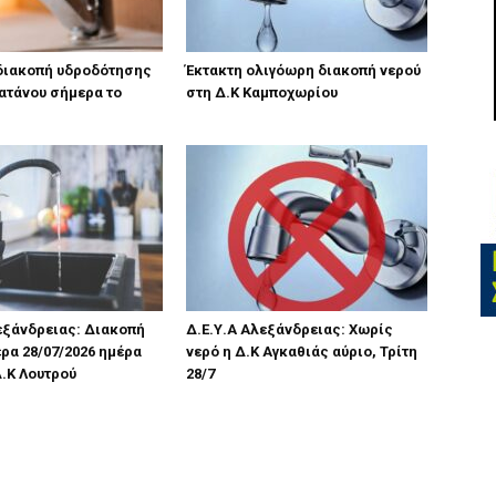
διακοπή υδροδότησης
Έκτακτη ολιγόωρη διακοπή νερού
ατάνου σήμερα το
στη Δ.Κ Καμποχωρίου
εξάνδρειας: Διακοπή
Δ.Ε.Υ.Α Αλεξάνδρειας: Χωρίς
ρα 28/07/2026 ημέρα
νερό η Δ.Κ Αγκαθιάς αύριο, Τρίτη
Δ.Κ Λουτρού
28/7