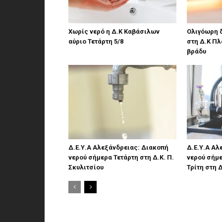
Χωρίς νερό η Δ.Κ Καβάσιλων
Ολιγόωρη 
αύριο Τετάρτη 5/8
στη Δ.Κ Πλ
βράδυ
Δ.Ε.Υ.Α Αλεξάνδρειας: Διακοπή
Δ.Ε.Υ.Α Αλ
νερού σήμερα Τετάρτη στη Δ.Κ. Π.
νερού σήμε
Σκυλιτσίου
Τρίτη στη 