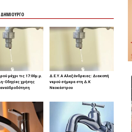
Ν ΔΗΜΙΟΥΡΓΟ
ρού μέχρι τις 17:00μ.μ.
Δ.Ε.Υ.Α Αλεξάνδρειας: Διακοπή
λη-Οδηγίες χρήσης
νερού σήμερα στη Δ.Κ
επαναϋδροδότηση
Νεοκάστρου