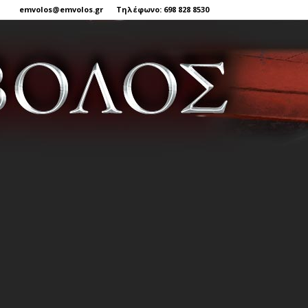
emvolos@emvolos.gr
Τηλέφωνο: 698 828 8530
Έμβολος