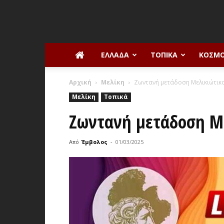
ΕΛΛΆΔΑ
ΤΟΠΙΚΆ
ΚΌΣΜ
Αρχική
Μελίκη
Ζωντανή μετάδοση Μελικιώτικ
Μελίκη
Τοπικά
Ζωντανή μετάδοση Μ
Από
Έμβολος
-
01/03/2025