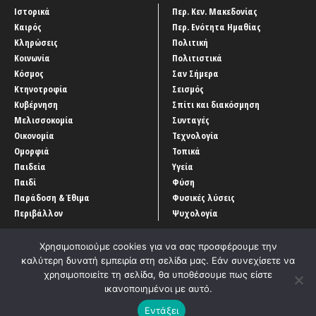
Ιστορικά
Περ. Κεν. Μακεδονίας
Καιρός
Περ. Ενότητα Ημαθίας
Κληρώσεις
Πολιτική
Κοινωνία
Πολιτιστικά
Κόσμος
Σαν Σήμερα
Κτηνοτροφία
Σεισμός
Κυβέρνηση
Σπίτι και διακόσμηση
Μελισσοκομία
Συνταγές
Οικονομία
Τεχνολογία
Ομορφιά
Τοπικά
Παιδεία
Υγεία
Παιδί
Φύση
Παράδοση & Έθιμα
Φυσικές λύσεις
Περιβάλλον
Ψυχολογία
Χρησιμοποιούμε cookies για να σας προσφέρουμε την
καλύτερη δυνατή εμπειρία στη σελίδα μας. Εάν συνεχίσετε να
χρησιμοποιείτε τη σελίδα, θα υποθέσουμε πως είστε
ικανοποιημένοι με αυτό.
Αρχική
‘Οροι χρήσης
Αρχείο Άρθρων
Επικοινωνία
Εντάξει
Developed by
Entercom Technologies