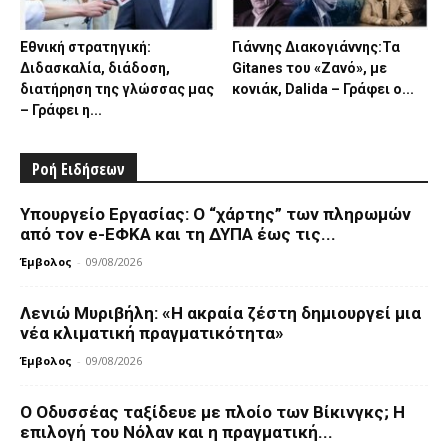
Εθνική στρατηγική:
Γιάννης Διακογιάννης:Τα
Διδασκαλία, διάδοση,
Gitanes του «Ζανό», με
διατήρηση της γλώσσας μας
κονιάκ, Dalida – Γράφει ο...
– Γράφει η...
Ροή Ειδήσεων
Υπουργείο Εργασίας: Ο “χάρτης” των πληρωμών
από τον e-ΕΦΚΑ και τη ΔΥΠΑ έως τις...
Έμβολος
-
09/08/2026
Λενιώ Μυριβήλη: «Η ακραία ζέστη δημιουργεί μια
νέα κλιματική πραγματικότητα»
Έμβολος
-
09/08/2026
Ο Οδυσσέας ταξίδευε με πλοίο των Βίκινγκς; Η
επιλογή του Νόλαν και η πραγματική...