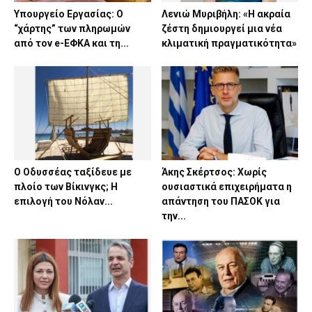
Υπουργείο Εργασίας: Ο
Λενιώ Μυριβήλη: «Η ακραία
“χάρτης” των πληρωμών
ζέστη δημιουργεί μια νέα
από τον e-ΕΦΚΑ και τη...
κλιματική πραγματικότητα»
Ο Οδυσσέας ταξίδευε με
Άκης Σκέρτσος: Χωρίς
πλοίο των Βίκινγκς; Η
ουσιαστικά επιχειρήματα η
επιλογή του Νόλαν...
απάντηση του ΠΑΣΟΚ για
την...