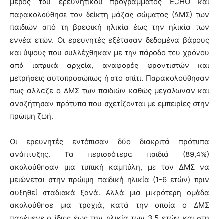
μέρος του ερευνητικού προγράμματος ECHO και
παρακολούθησε τον δείκτη μάζας σώματος (ΔΜΣ) των
παιδιών από τη βρεφική ηλικία έως την ηλικία των
εννέα ετών. Οι ερευνητές εξέτασαν δεδομένα βάρους
και ύψους που συλλέχθηκαν με την πάροδο του χρόνου
από ιατρικά αρχεία, αναφορές φροντιστών και
μετρήσεις αυτοπροσώπως ή στο σπίτι. Παρακολούθησαν
πως άλλαζε ο ΔΜΣ των παιδιών καθώς μεγάλωναν και
αναζήτησαν πρότυπα που σχετίζονται με εμπειρίες στην
πρώιμη ζωή.
Οι ερευνητές εντόπισαν δύο διακριτά πρότυπα
ανάπτυξης. Τα περισσότερα παιδιά (89,4%)
ακολούθησαν μια τυπική καμπύλη, με τον ΔΜΣ να
μειώνεται στην πρώιμη παιδική ηλικία (1-6 ετών) πριν
αυξηθεί σταδιακά ξανά. Αλλά μια μικρότερη ομάδα
ακολούθησε μια τροχιά, κατά την οποία ο ΔΜΣ
παρέμενε ο ίδιος έως την ηλικία των 3,5 ετών και στη