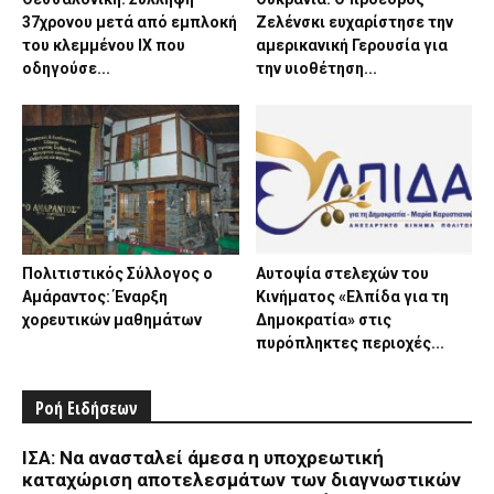
37χρονου μετά από εμπλοκή
Ζελένσκι ευχαρίστησε την
του κλεμμένου ΙΧ που
αμερικανική Γερουσία για
οδηγούσε...
την υιοθέτηση...
Πολιτιστικός Σύλλογος ο
Αυτοψία στελεχών του
Αμάραντος: Έναρξη
Κινήματος «Ελπίδα για τη
χορευτικών μαθημάτων
Δημοκρατία» στις
πυρόπληκτες περιοχές...
Ροή Ειδήσεων
ΙΣΑ: Να ανασταλεί άμεσα η υποχρεωτική
καταχώριση αποτελεσμάτων των διαγνωστικών