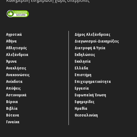
Καθημερινή ενημέρωση χωρίς υπερβολές
Αγροτικά
Δήμος Αλεξάνδρειας
Αθήνα
Διαγωνισμοί-Διακηρύξεις
Αθλητισμός
Διατροφή & Υγεία
Αλεξάνδρεια
Εκδηλώσεις
Άμυνα
Εκκλησία
Ανακλήσεις
Ελλάδα
Ανακοινώσεις
Επιστήμη
Ανέκδοτα
Επιχειρηματικότητα
Απόψεις
Εργασία
Αστυνομικά
Ευρωπαϊκή Ένωση
Βέροια
Εφημερίδες
Βιβλία
Ημαθία
Βότανα
Θεσσαλονίκη
Γυναίκα