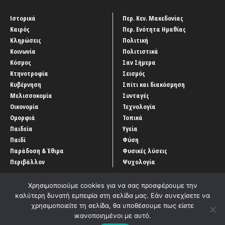
Ιστορικά
Περ. Κεν. Μακεδονίας
Καιρός
Περ. Ενότητα Ημαθίας
Κληρώσεις
Πολιτική
Κοινωνία
Πολιτιστικά
Κόσμος
Σαν Σήμερα
Κτηνοτροφία
Σεισμός
Κυβέρνηση
Σπίτι και διακόσμηση
Μελισσοκομία
Συνταγές
Οικονομία
Τεχνολογία
Ομορφιά
Τοπικά
Παιδεία
Υγεία
Παιδί
Φύση
Παράδοση & Έθιμα
Φυσικές λύσεις
Περιβάλλον
Ψυχολογία
Χρησιμοποιούμε cookies για να σας προσφέρουμε την
καλύτερη δυνατή εμπειρία στη σελίδα μας. Εάν συνεχίσετε να
χρησιμοποιείτε τη σελίδα, θα υποθέσουμε πως είστε
ικανοποιημένοι με αυτό.
Αρχική
‘Οροι χρήσης
Αρχείο Άρθρων
Επικοινωνία