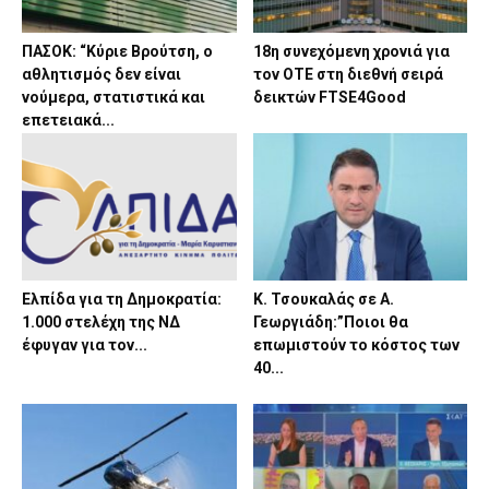
ΠΑΣΟΚ: “Κύριε Βρούτση, ο
18η συνεχόμενη χρονιά για
αθλητισμός δεν είναι
τον ΟΤΕ στη διεθνή σειρά
νούμερα, στατιστικά και
δεικτών FTSE4Good
επετειακά...
Ελπίδα για τη Δημοκρατία:
Κ. Τσουκαλάς σε Α.
1.000 στελέχη της ΝΔ
Γεωργιάδη:”Ποιοι θα
έφυγαν για τον...
επωμιστούν το κόστος των
40...