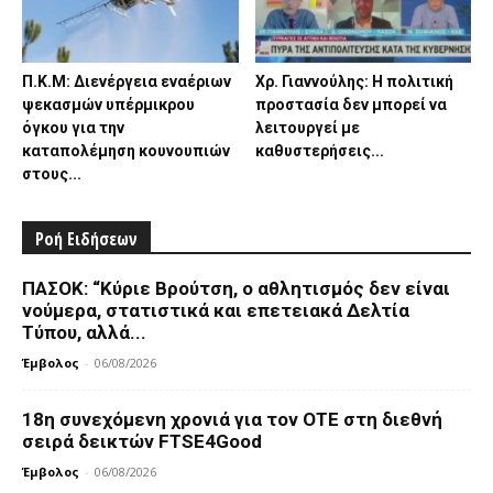
Π.Κ.Μ: Διενέργεια εναέριων
Χρ. Γιαννούλης: Η πολιτική
ψεκασμών υπέρμικρου
προστασία δεν μπορεί να
όγκου για την
λειτουργεί με
καταπολέμηση κουνουπιών
καθυστερήσεις...
στους...
Ροή Ειδήσεων
ΠΑΣΟΚ: “Κύριε Βρούτση, ο αθλητισμός δεν είναι
νούμερα, στατιστικά και επετειακά Δελτία
Τύπου, αλλά...
Έμβολος
-
06/08/2026
18η συνεχόμενη χρονιά για τον ΟΤΕ στη διεθνή
σειρά δεικτών FTSE4Good
Έμβολος
-
06/08/2026