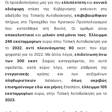
Οι προειδοποιήσεις μας για την
ελλιπέστατη
και
κυνικά
αδιάφορη
στάση της Κυβέρνησης απέναντι στο
αδιέξοδο της Τοπικής Αυτοδιοίκησης,
επιβεβαιώθηκαν
πλήρως στο Προσχέδιο του Κρατικού Προϋπολογισμού
που κατατέθηκε στη Βουλή. Οι αριθμοί είναι
αποκαλυπτικοί
και
μιλούν από μόνοι τους
.
Έλλειμμα
246 εκατομμυρίων
ευρώ στην Τοπική Αυτοδιοίκηση για
το
2022
,
αντί πλεονάσματος 60
εκατ. που είχε
ψηφιστεί για το 2022. Με άλλα λόγια,
επιδείνωση άνω
των 300 εκατ
. Σαφώς καταγράφεται, ότι αυτό
οφείλεται, κατά κύριο λόγο, «
στην επίδραση της
ενεργειακής
κρίσης και των αυξημένων
πληθωριστικών
πιέσεων
»,
όπως ακριβώς
επισημαίνουμε εδώ και μήνες
.Επιπλέον,
έλλειμμα 105
εκατομμυρίων
ευρώ, στην Τοπική Αυτοδιοίκηση για το
2023.