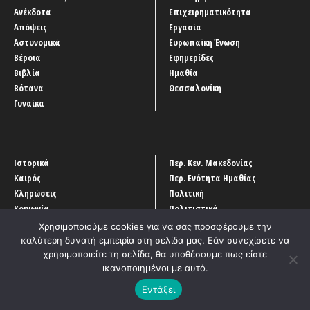
Ανέκδοτα
Επιχειρηματικότητα
Απόψεις
Εργασία
Αστυνομικά
Ευρωπαϊκή Ένωση
Βέροια
Εφημερίδες
Βιβλία
Ημαθία
Βότανα
Θεσσαλονίκη
Γυναίκα
Ιστορικά
Περ. Κεν. Μακεδονίας
Καιρός
Περ. Ενότητα Ημαθίας
Κληρώσεις
Πολιτική
Κοινωνία
Πολιτιστικά
Κόσμος
Σαν Σήμερα
Χρησιμοποιούμε cookies για να σας προσφέρουμε την
Κτηνοτροφία
Σεισμός
καλύτερη δυνατή εμπειρία στη σελίδα μας. Εάν συνεχίσετε να
Κυβέρνηση
Σπίτι και διακόσμηση
χρησιμοποιείτε τη σελίδα, θα υποθέσουμε πως είστε
ικανοποιημένοι με αυτό.
Μελισσοκομία
Συνταγές
Οικονομία
Τεχνολογία
Εντάξει
Ομορφιά
Τοπικά