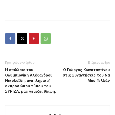
Προηγούμενο άρθρο
Επόμενο άρθρο
Η απώλεια του
Ο Γιώργος Κωνσταντίνου
Ολυμπιονίκη Αλέξανδρου
στις Συναντήσεις του Να
Νικολαϊδη, αναπληρωτή
Μου Γελλάς
εκπροσώπου τύπου του
ΣΥΡΙΖΑ, μας γεμίζει θλίψη.