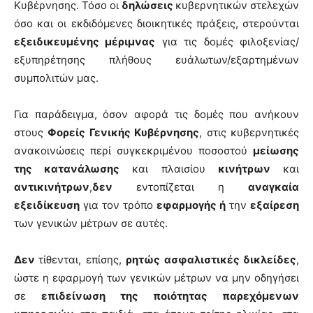
Κυβέρνησης. Τόσο οι
δηλώσεις
κυβερνητικών στελεχών
όσο και οι εκδιδόμενες διοικητικές πράξεις, στερούνται
εξειδικευμένης μέριμνας
για τις δομές φιλοξενίας/
εξυπηρέτησης πλήθους ευάλωτων/εξαρτημένων
συμπολιτών μας.
Για παράδειγμα, όσον αφορά τις δομές που ανήκουν
στους
Φορείς Γενικής Κυβέρνησης
, στις κυβερνητικές
ανακοινώσεις περί συγκεκριμένου ποσοστού
μείωσης
της κατανάλωσης
και πλαισίου
κινήτρων
και
αντικινήτρων
,
δεν
εντοπίζεται η
αναγκαία
εξειδίκευση
για τον τρόπο
εφαρμογής ή
την
εξαίρεση
των γενικών μέτρων σε αυτές.
Δεν
τίθενται, επίσης,
ρητώς ασφαλιστικές δικλείδες
,
ώστε η εφαρμογή των γενικών μέτρων να μην οδηγήσει
σε
επιδείνωση της ποιότητας παρεχόμενων