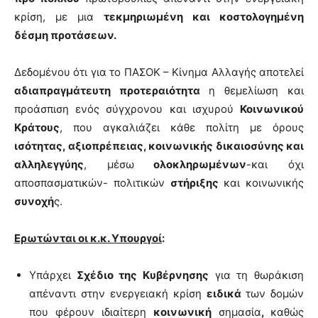
κρίση, με μια
τεκμηριωμένη και κοστολογημένη
δέσμη προτάσεων.
Δεδομένου ότι για το ΠΑΣΟΚ – Κίνημα Αλλαγής αποτελεί
αδιαπραγμάτευτη προτεραιότητα
η θεμελίωση και
προάσπιση ενός σύγχρονου και ισχυρού
Κοινωνικού
Κράτους
, που αγκαλιάζει κάθε πολίτη με όρους
ισότητας, αξιοπρέπειας, κοινωνικής δικαιοσύνης και
αλληλεγγύης
, μέσω
ολοκληρωμένων
-και όχι
αποσπασματικών- πολιτικών
στήριξης
και κοινωνικής
συνοχή
ς.
Ερωτώνται οι κ.κ. Υπουργοί
:
Υπάρχει
Σχέδιο της Κυβέρνησης
για τη θωράκιση
απέναντι στην ενεργειακή κρίση
ειδικά
των δομών
που φέρουν ιδιαίτερη
κοινωνική
σημασία
,
καθώς