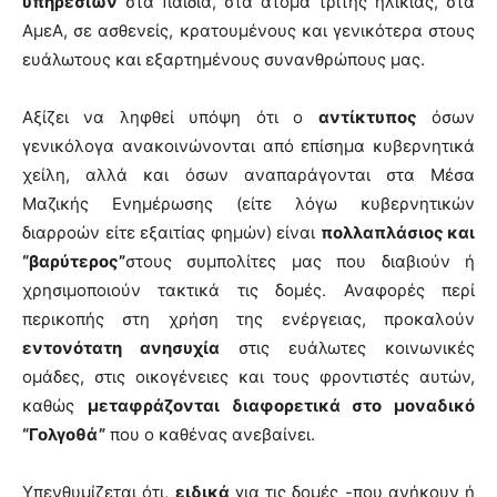
υπηρεσιών
στα παιδιά, στα άτομα τρίτης ηλικίας, στα
ΑμεΑ, σε ασθενείς, κρατουμένους και γενικότερα στους
ευάλωτους και εξαρτημένους συνανθρώπους μας.
Αξίζει να ληφθεί υπόψη ότι ο
αντίκτυπος
όσων
γενικόλογα ανακοινώνονται από επίσημα κυβερνητικά
χείλη, αλλά και όσων αναπαράγονται στα Μέσα
Μαζικής Ενημέρωσης (είτε λόγω κυβερνητικών
διαρροών είτε εξαιτίας φημών) είναι
πολλαπλάσιος και
“βαρύτερος”
στους συμπολίτες μας που διαβιούν ή
χρησιμοποιούν τακτικά τις δομές. Αναφορές περί
περικοπής στη χρήση της ενέργειας, προκαλούν
εντονότατη ανησυχία
στις ευάλωτες κοινωνικές
ομάδες, στις οικογένειες και τους φροντιστές αυτών,
καθώς
μεταφράζονται διαφορετικά στο μοναδικό
“Γολγοθά”
που ο καθένας ανεβαίνει.
Υπενθυμίζεται ότι,
ειδικά
για τις δομές -που ανήκουν ή