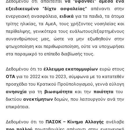
Δεδομένου ότι απαιτείται
να “υφανθεί” άμεσα ένα
εξειδικευμένο “δίχτυ ασφαλείας”
απέναντι στην
ενεργειακή ανασφάλεια,
ειδικά
για τα παιδιά, τα άτομα
τρίτης ηλικίας, τα ΑμεΑ, τους χρήζοντες νοσηλείας και
περίθαλψης, γενικότερα τους ευάλωτους/εξαρτημένους
συνανθρώπους μας, ώστε να μην εξωθηθούν στην
φτωχοποίηση και περιθωριοποίηση, ούτε να υποχωρήσει
στα παραμικρό το επίπεδο διαβίωσής τους.
Δεδομένου ότι το
έλλειμμα εκατομμυρίων
ευρώ στους
ΟΤΑ
για το 2022 και το 2023, σύμφωνα με το κατατεθέν
προσχέδιο του Κρατικού Προϋπολογισμού, γεννά εύλογη
ανησυχία
για τη
βιωσιμότητα
και την
ποιότητα
του
δικτύου
ανεκτίμητων
δομών, που λειτουργούν ανά την
επικράτεια.
Δεδομένου ότι το
ΠΑΣΟΚ – Κίνημα Αλλαγής
ανέλαβε
προ πολλού
πρωτοβουλίες απέναντι στην ενεργειακή