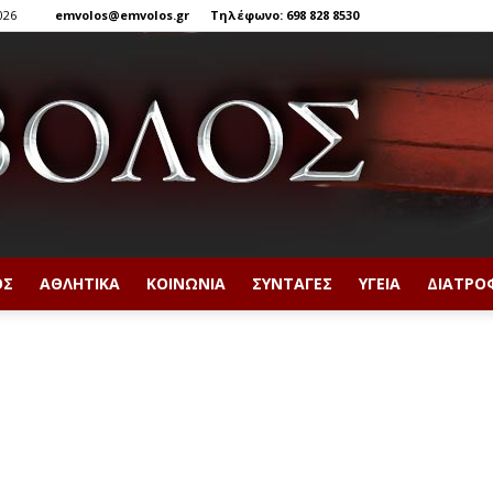
026
emvolos@emvolos.gr
Τηλέφωνο: 698 828 8530
ΟΣ
ΑΘΛΗΤΙΚΆ
ΚΟΙΝΩΝΊΑ
ΣΥΝΤΑΓΈΣ
ΥΓΕΊΑ
ΔΙΑΤΡΟ
Έμβολος