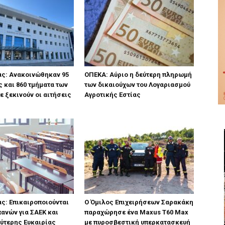
ας: Ανακοινώθηκαν 95
ΟΠΕΚΑ: Αύριο η δεύτερη πληρωμή
ς και 860 τμήματα των
των δικαιούχων του Λογαριασμού
ε ξεκινούν οι αιτήσεις
Αγροτικής Εστίας
ας: Επικαιροποιούνται
Ο Όμιλος Επιχειρήσεων Σαρακάκη
πανών για ΣΑΕΚ και
παραχώρησε ένα Maxus T60 Max
ύτερης Ευκαιρίας
με πυροσβεστική υπερκατασκευή