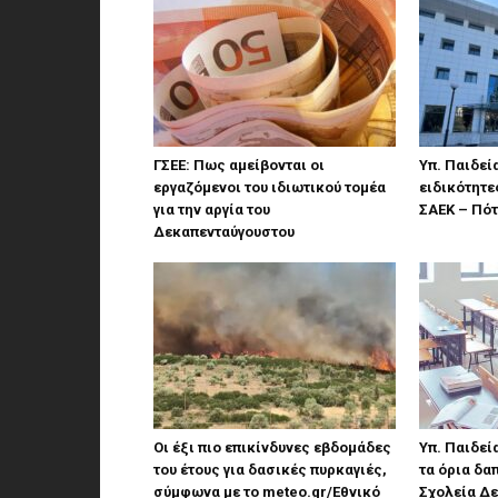
ΓΣΕΕ: Πως αμείβονται οι
Υπ. Παιδεί
εργαζόμενοι του ιδιωτικού τομέα
ειδικότητε
για την αργία του
ΣΑΕΚ – Πότ
Δεκαπενταύγουστου
Οι έξι πιο επικίνδυνες εβδομάδες
Υπ. Παιδεί
του έτους για δασικές πυρκαγιές,
τα όρια δα
σύμφωνα με το meteo.gr/Εθνικό
Σχολεία Δε