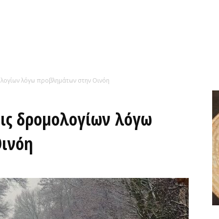
λογίων λόγω προβλημάτων στην Οινόη
εις δρομολογίων λόγω
ινόη