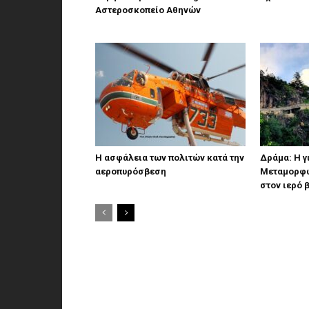
Αστεροσκοπείο Αθηνών
Η ασφάλεια των πολιτών κατά την
Δράμα: Η γ
αεροπυρόσβεση
Μεταμορφώ
στον ιερό 