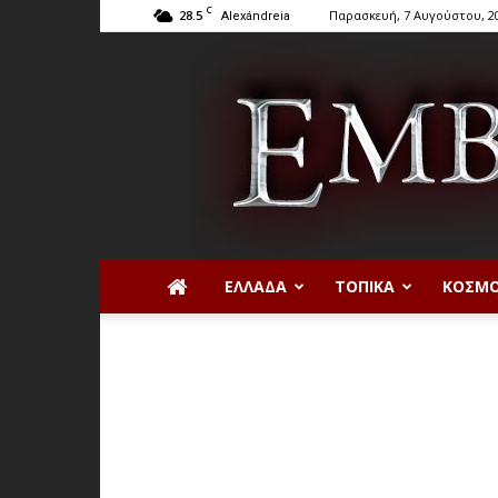
C
28.5
Παρασκευή, 7 Αυγούστου, 2
Alexándreia
ΕΛΛΆΔΑ
ΤΟΠΙΚΆ
ΚΌΣΜ