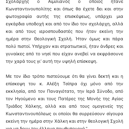
Σχολάρχης ο Αιμιλιανός ο οποίος ήτανε
Κωνσταντινουπολίτης και όπως θα έχετε δει και στην
φωτογραφία αυτής της επισκέψεως, υπάρχει μια
εγκάρδια υποδοχή και από τον ίδιο τον σχολάρχη, αλλά
και από τους ιεροσπουδαστές που ήταν εκείνη την
ημέρα στην Θεολογική Σχολή. Ήταν όμως και πάρα
πολύ πιστοί. Υπήρχαν και στρατιωτικοί, ήταν άνδρες και
γυναίκες από το νησί που είχαν ανεβεί να εκφράσουνε
την χαρά τους γι’ αυτή την υψηλή επίσκεψη.
Με τον ίδιο τρόπο πιστεύουμε ότι θα γίνει δεκτή και η
επίσκεψη του κ. Αλέξη Τσίπρα όχι μόνο από την
εκκλησία, από τον Παναγιότατο, την Ιερά Σύνοδο, από
τον Ηγούμενο και τους Πατέρες της Μονής της Αγίας
Τριάδος Χάλκης, αλλά και από τους ομογενείς της
Κωνσταντινουπόλεως οι οποίοι θα συρρεύσουν σίγουρα
εκείνη την ημέρα στην Χάλκη και στην θεολογική Σχολή
για να δουν τον έλληνα πρωθυπουργό.”