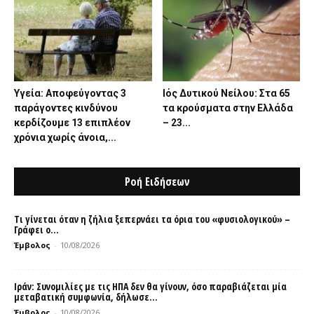
Υγεία: Αποφεύγοντας 3
Ιός Δυτικού Νείλου: Στα 65
παράγοντες κινδύνου
τα κρούσματα στην Ελλάδα
κερδίζουμε 13 επιπλέον
– 23...
χρόνια χωρίς άνοια,...
Ροή Ειδήσεων
Τι γίνεται όταν η ζήλια ξεπερνάει τα όρια του «φυσιολογικού» –
Γράφει ο...
Έμβολος
-
10/08/2026
Ιράν: Συνομιλίες με τις ΗΠΑ δεν θα γίνουν, όσο παραβιάζεται μία
μεταβατική συμφωνία, δήλωσε...
Έμβολος
-
10/08/2026