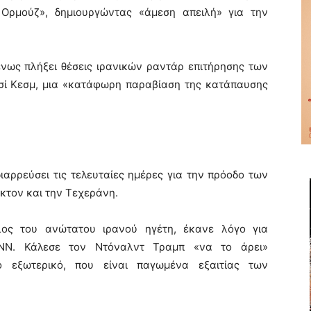
Ορμούζ», δημιουργώντας «άμεση απειλή» για την
ένως πλήξει θέσεις ιρανικών ραντάρ επιτήρησης των
σί Κεσμ, μια «κατάφωρη παραβίαση της κατάπαυσης
διαρρεύσει τις τελευταίες ημέρες για την πρόοδο των
τον και την Τεχεράνη.
λος του ανώτατου ιρανού ηγέτη, έκανε λόγο για
CNN. Κάλεσε τον Ντόναλντ Τραμπ «να το άρει»
ο εξωτερικό, που είναι παγωμένα εξαιτίας των