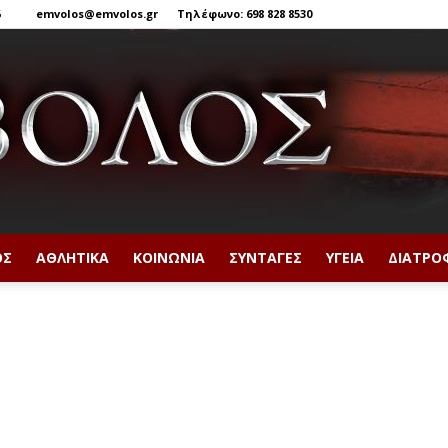
6
emvolos@emvolos.gr
Τηλέφωνο: 698 828 8530
ΟΣ
ΑΘΛΗΤΙΚΆ
ΚΟΙΝΩΝΊΑ
ΣΥΝΤΑΓΈΣ
ΥΓΕΊΑ
ΔΙΑΤΡΟ
Έμβολος