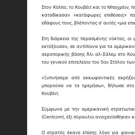
Στον Κόλπο, το Κουβέιτ και το Μπαχρέιν, 
καταδίκασαν «κατάφωρες επιθέσεις» π
εδάφους τους, βλέποντας σ’ αυτές «μια επ
Στη διάρκεια της περασμένης νύκτας, οι
εκτόξευσαν, σε αντίποινα για τα αμερικα
αεροπορικής βάσης Άλι αλ-Σάλεμ στο Κου
του γενικού επιτελείου του 5ου Στόλου τω
«Ξυπνήσαμε από εκκωφαντικές εκρήξει
μπορούσα να τα ηρεμήσω», δήλωσε στο 
Κουβέιτ.
Σύμφωνα με την αμερικανική στρατιωτικ
(Centcom), έξι πύραυλοι αναχαιτίσθηκαν κ
Ο στρατός έκανε επίσης λόγο για ιραν