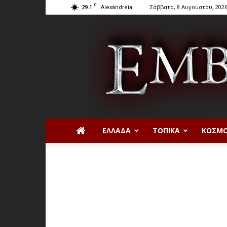
C
29.1
Σάββατο, 8 Αυγούστου, 202
Alexándreia
ΕΛΛΆΔΑ
ΤΟΠΙΚΆ
ΚΌΣΜ