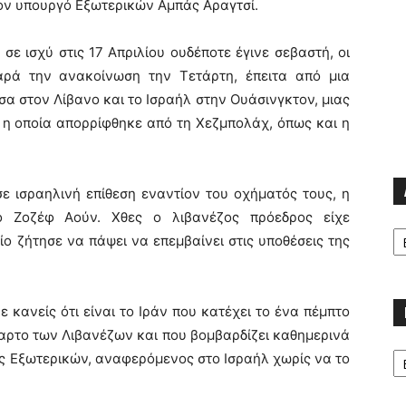
τον υπουργό Εξωτερικών Αμπάς Αραγτσί.
 σε ισχύ στις 17 Απριλίου ουδέποτε έγινε σεβαστή, οι
αρά την ανακοίνωση την Τετάρτη, έπειτα από μια
 στον Λίβανο και το Ισραήλ στην Ουάσινγκτον, μιας
η οποία απορρίφθηκε από τη Χεζμπολάχ, όπως και η
ε ισραηλινή επίθεση εναντίον του οχήματός τους, η
ο Ζοζέφ Αούν. Χθες ο λιβανέζος πρόεδρος είχε
Α
ίο ζήτησε να πάψει να επεμβαίνει στις υποθέσεις της
ε κανείς ότι είναι το Ιράν που κατέχει το ένα πέμπτο
έταρτο των Λιβανέζων και που βομβαρδίζει καθημερινά
Κα
ς Εξωτερικών, αναφερόμενος στο Ισραήλ χωρίς να το