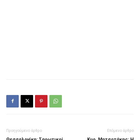
Προηγούμενο άρθρο
Επόμενο άρθρο
Θεσσαλονίκη: Σαρωτικοί
Κυρ. Μητσοτάκης: Η