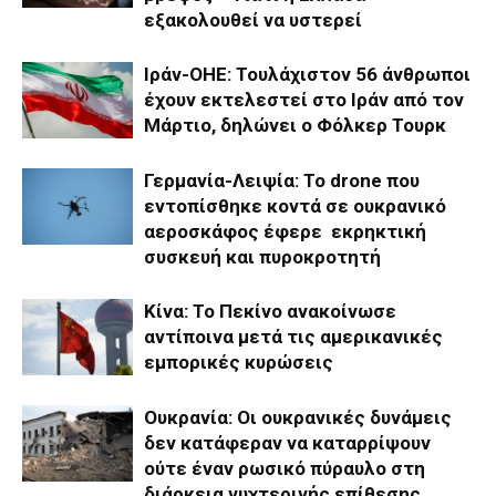
εξακολουθεί να υστερεί
Ιράν-ΟΗΕ: Τουλάχιστον 56 άνθρωποι
έχουν εκτελεστεί στο Ιράν από τον
Μάρτιο, δηλώνει ο Φόλκερ Τουρκ
Γερμανία-Λειψία: Το drone που
εντοπίσθηκε κοντά σε ουκρανικό
αεροσκάφος έφερε εκρηκτική
συσκευή και πυροκροτητή
Κίνα: Το Πεκίνο ανακοίνωσε
αντίποινα μετά τις αμερικανικές
εμπορικές κυρώσεις
Ουκρανία: Οι ουκρανικές δυνάμεις
δεν κατάφεραν να καταρρίψουν
ούτε έναν ρωσικό πύραυλο στη
διάρκεια νυχτερινής επίθεσης