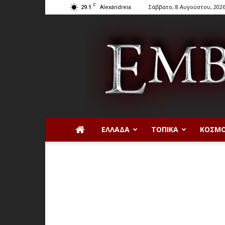
C
29.1
Σάββατο, 8 Αυγούστου, 202
Alexándreia
ΕΛΛΆΔΑ
ΤΟΠΙΚΆ
ΚΌΣΜ