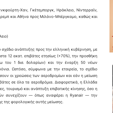
νκφούρτη-Χαν, Γκέτεμποργκ, Ηράκλειο, Νίντερραϊν,
γκρεμπ και Αθήνα προς Μιλάνο-Μπέργκαμο, καθώς και
λειο)
ο σχέδιο ανάπτυξης προς την ελληνική κυβέρνηση, με
στα 12 εκατ. επιβάτες ετησίως (+70%), την προσθήκη
ω του 1 δισ. δολαρίων) και την έναρξη 50 νέων
όνια. Ωστόσο, σύμφωνα με την εταιρεία, το σχέδιο
σουν οι χρεώσεις των αεροδρομίων και εάν η μείωση
βάτες σε όλα τα αεροδρόμια. Διαφορετικά, η Ελλάδα
ίες, τουρισμό και ανάπτυξη επιβατικής κίνησης, όσο η
νών συνεχίζουν — όπως αναφέρει η Ryanair — την
ς της φορολογικής αυτής μείωσης.