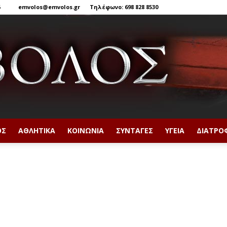
6
emvolos@emvolos.gr
Τηλέφωνο: 698 828 8530
ΟΣ
ΑΘΛΗΤΙΚΆ
ΚΟΙΝΩΝΊΑ
ΣΥΝΤΑΓΈΣ
ΥΓΕΊΑ
ΔΙΑΤΡΟ
Έμβολος